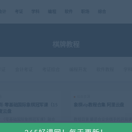
会计
考证
学科
编程
软件
职场
综合
棋牌教程
考证
会计考证
考证综合
编程开发
软件教程
学
源
综合资源
到-零基础国际象棋冠军课（15
象棋vip教程合集 阿里云盘
度云盘
 《零基础国际象棋冠军课》融合
教程目录 最适合业余棋手的开局课
国际象棋一线教学经验，由全国冠
炮 探头炮 急进中兵·破解 急进中兵13解