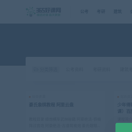
公考
考研
建筑
分类筛选
公考资料
考研资料
建筑
综合资源
综合资
豪氏象棋教程 阿里云盘
少年得
课）百
教程目录 顺炮横车武林秘籍 阿豪绝活-铁桶
课程简介
阵过宫炮 阿豪绝活-古谱鸳鸯炮 豪氏瞎眼
近20年