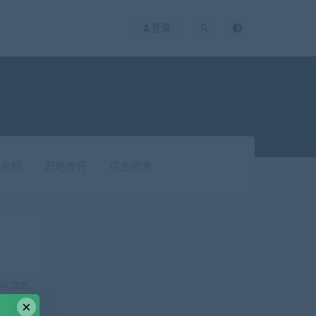
登录
科资料
职场提升
综合资源
程 敢死
 ...
×