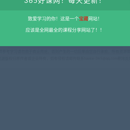
365好课网！每天更新！
..
12-31
2022-11-27
致爱学习的你！这是一个
宝藏
网站！
应该是全网最全的课程分享网站了！！
供参考学习请勿用于商业用途，否则产生的一切后果由您自行承担，所有资源需
源版权归原作者或企业所有，如有侵权请邮件联系haoke-365@qq.com删除