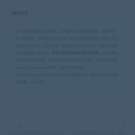
网站开发
本站资源由用户自发贡献，均为用户分享的网盘链接，仅限用于
学习和研究，不得将上述内容用于商业或者非法用途，否则一切
后果请用户自负。您必须在下载后的24个小时之内，从您的电脑
中彻底删除上述内容。
平台不参与分享资源失效无补
。 如果喜欢
该资源请支持正版。如发现本站有侵权违法内容， 请发送邮件至
haoke-365@qq.com 举报，查实将立刻删除。
365好课网
»
2022新款100个HTML5模板合集（包含后台和各类
型前端）123云盘
上一篇
下一篇
侯捷c++手把手教你进阶系列
西北师范956复试资料（软件