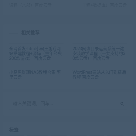
课程（八部）百度云盘
工程+数据库）百度云盘
相关推荐
全网首发-html小霸王游戏网
2023网盘目录运营系统一键
站搭建教程+源码（童年经典
安装教学课程（一共支持约3
200款游戏） 百度云盘
0款云盘） 百度云盘
小马黑群晖NAS教程合集 阿
WordPress建站从入门到精通
里云盘
教程 百度云盘
标签