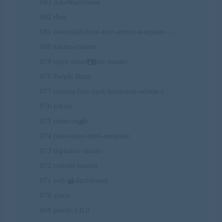
083 dataWarehouse
082 rhea
081 celestialAdmin-free-admin-template-…
080 karmo-master
079 open-enter
PR
ise-master
078 Purple.Buzz
077 corona-free-dark-bootstrap-admin-t…
076 jobest
075 rettro-m
ai
n
074 real-estate-html-template
073 digitalex-master
072 convid-master
071 soft-
ui
-dashboard
070 yavin
069 patrix-1.0.0