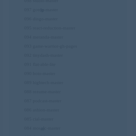
098 studio-master
097 gotr
ip
-master
096 dingo-master
095 react-reduction-master
094 meranda-master
093 game-warrior-gh-pages
092 tinydash-master
091 flat-able-lite
090 boto-master
089 hightech-master
088 rezume-master
087 podcast-master
086 ashion-master
085 cial-master
084 mos
ai
c-master