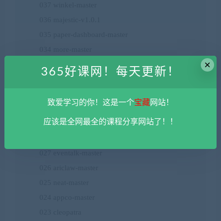
037 winkel-master
036 majestic-v1.0.1
035 paper-dashboard-master
034 more-master
×
033 satner-master
365好课网！每天更新！
032 ultim8-gh-pages
031 deerhost-master
致爱学习的你！这是一个
宝藏
网站！
030 medino-master
应该是全网最全的课程分享网站了！！
029 tournest-master
028 carbook-master
027 eventalk-master
026 ariclaw-master
025 neat-master
024 appco-master
023 cleopatra