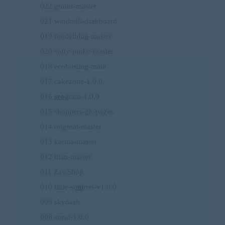
022 grains-master
021 windmill-dashboard
019 foodeiblog-master
020 softy-pinko-master
018 ecohosting-main
017 cakezone-1.0.0
016
seo
gram-1.0.0
015 shoppers-gh-pages
014 original-master
013 karma-master
012 titan-master
011 Zay.Shop
010 little-sq
ui
rrel-v1.0.0
009 skydash
008 sneat-1.0.0