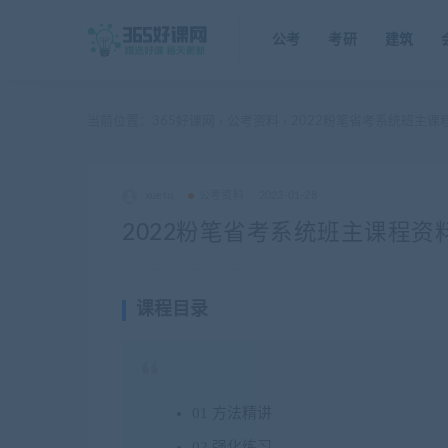
公考
考研
建筑
当前位置：
365好课网
公考资料
2022粉笔省考系统班主课
>
>
xuetu
公考资料
2023-01-28
2022粉笔省考系统班主课程
课程目录
01 方法精讲
02.强化练习