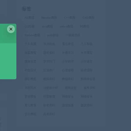
标签
AE教程
Blender教程
C++教程
C4D教程
CG绘画
Java教程
office教程
PS教程
×
Python教程
web前端
一级建造师
个人发展
书法绘画
事业单位
人工智能
创富教程
国考资料
外语学习
大学课程
媒体运营
学习窍门
小学数学
小学语文
平面设计
引流推广
心理催眠
投资理财
摄影教程
教师资料
教辅资料
新媒体运营
易经风水
注册会计师
电商运营
省考资料
素材模板
经营管理
网络安全
网络技术
育儿教育
软考资料
运动健身
面试资料
音乐舞蹈
高考资料
篇
渠