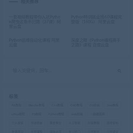
相关推荐
一套视频教程带你入坑Pytho
Python特训就业班6.0课程完
n爬虫这条不归路（37课）阿
整版（160G） 阿里云盘
里云盘
Python运维自动化课程 阿里
深度之眼《Python编程高手
云盘
之路》课程 百度云盘
标签
AE教程
Blender教程
C++教程
C4D教程
CG绘画
Java教程
office教程
PS教程
Python教程
web前端
一级建造师
个人发展
书法绘画
事业单位
人工智能
创富教程
国考资料
外语学习
大学课程
媒体运营
学习窍门
小学数学
小学语文