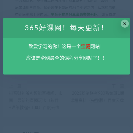
学习和研究，不得将上述内容用于商业或者非法用途，否则一切
后果请用户自负。您必须在下载后的24个小时之内，从您的电脑
中彻底删除上述内容。
平台不参与分享资源失效无补
。 如果喜欢
×
该资源请支持正版。如发现本站有侵权违法内容， 请发送邮件至
365好课网！每天更新！
haoke-365@qq.com 举报，查实将立刻删除。
365好课网
»
北京尚学堂·百战程序员-高淇python课程400集（视
频+pdf+源码） 百度云盘
致爱学习的你！这是一个
宝藏
网站！
应该是全网最全的课程分享网站了！！
上一篇
下一篇
抖音财神爷AI智能直播间，市
2023粉笔联考980系统班1期
面上最新的直播玩法（软件
课程资料（完整版）百度云盘
+详细教程+工具）百度云盘