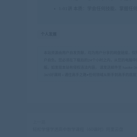
1-01讲 本质：学会任何技能、掌握任
个人发展
本站资源由用户自发贡献，均为用户分享的网盘链接，仅
户自负。您必须在下载后的24个小时之内，从您的电脑中
版。如发现本站有侵权违法内容， 请发送邮件至 haoke-36
365好课网
»
通往高手之路•任何领域从新手到高手的底层
上一篇
轻松学懂学透高中数学课程（60课时）阿里云盘