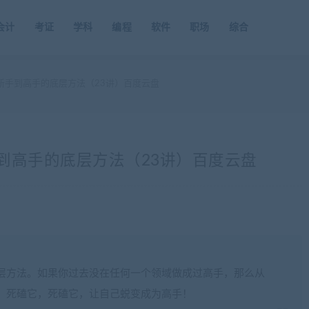
会计
考证
学科
编程
软件
职场
综合
新手到高手的底层方法（23讲）百度云盘
到高手的底层方法（23讲）百度云盘
层方法。如果你过去没在任何一个领域做成过高手，那么从
，死磕它，死磕它，让自己蜕变成为高手！