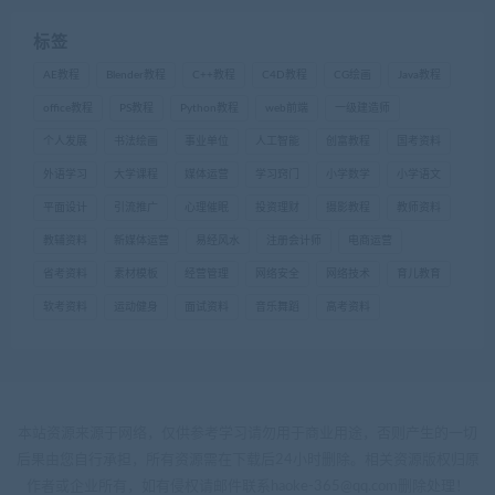
标签
AE教程
Blender教程
C++教程
C4D教程
CG绘画
Java教程
office教程
PS教程
Python教程
web前端
一级建造师
个人发展
书法绘画
事业单位
人工智能
创富教程
国考资料
外语学习
大学课程
媒体运营
学习窍门
小学数学
小学语文
平面设计
引流推广
心理催眠
投资理财
摄影教程
教师资料
教辅资料
新媒体运营
易经风水
注册会计师
电商运营
省考资料
素材模板
经营管理
网络安全
网络技术
育儿教育
软考资料
运动健身
面试资料
音乐舞蹈
高考资料
本站资源来源于网络，仅供参考学习请勿用于商业用途，否则产生的一切
后果由您自行承担，所有资源需在下载后24小时删除。相关资源版权归原
作者或企业所有，如有侵权请邮件联系haoke-365@qq.com删除处理！