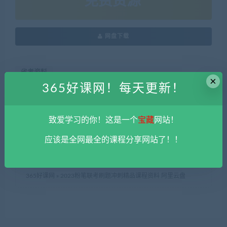
免费资源
网盘下载
省考资料
×
365好课网！每天更新！
本站资源由用户自发贡献，均为用户分享的网盘链接，仅限用于
学习和研究，不得将上述内容用于商业或者非法用途，否则一切
致爱学习的你！这是一个
宝藏
网站！
后果请用户自负。您必须在下载后的24个小时之内，从您的电脑
应该是全网最全的课程分享网站了！！
中彻底删除上述内容。
平台不参与分享资源失效无补
。 如果喜欢
该资源请支持正版。如发现本站有侵权违法内容， 请发送邮件至
haoke-365@qq.com 举报，查实将立刻删除。
365好课网
»
2023粉笔联考刷题冲刺精品课程资料 阿里云盘