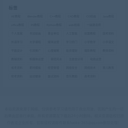
标签
AE教程
Blender教程
C++教程
C4D教程
CG绘画
Java教程
office教程
PS教程
Python教程
web前端
一级建造师
个人发展
书法绘画
事业单位
人工智能
创富教程
国考资料
外语学习
大学课程
媒体运营
学习窍门
小学数学
小学语文
平面设计
引流推广
心理催眠
投资理财
摄影教程
教师资料
教辅资料
新媒体运营
易经风水
注册会计师
电商运营
省考资料
素材模板
经营管理
网络安全
网络技术
育儿教育
软考资料
运动健身
面试资料
音乐舞蹈
高考资料
本站资源来源于网络，仅供参考学习请勿用于商业用途，否则产生的一切
后果由您自行承担，所有资源需在下载后24小时删除。相关资源版权归原
作者或企业所有，如有侵权请邮件联系haoke-365@qq.com删除处理！