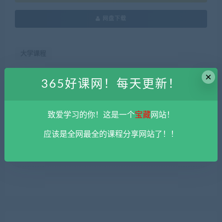
网盘下载
大学课程
×
365好课网！每天更新！
本站资源由用户自发贡献，均为用户分享的网盘链接，仅限用于
学习和研究，不得将上述内容用于商业或者非法用途，否则一切
后果请用户自负。您必须在下载后的24个小时之内，从您的电脑
致爱学习的你！这是一个
宝藏
网站！
中彻底删除上述内容。
平台不参与分享资源失效无补
。 如果喜欢
该资源请支持正版。如发现本站有侵权违法内容， 请发送邮件至
应该是全网最全的课程分享网站了！！
haoke-365@qq.com 举报，查实将立刻删除。
365好课网
»
高数叔运筹学速成课程 百度云盘