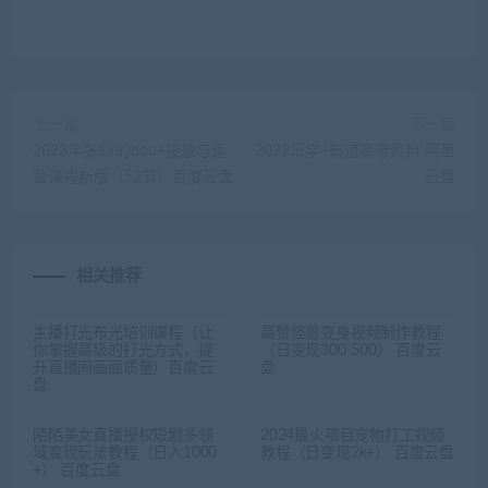
上一篇
下一篇
2023年张Sir的dou+投放与运
2022乐学+有道高考资料 阿里
营课程新版（52节）百度云盘
云盘
相关推荐
主播打光布光培训课程（让
高赞怪兽变身视频制作教程
你掌握高级的打光方式，提
（日变现300-500） 百度云
升直播间画面质量）百度云
盘
盘
陌陌美女直播授权短剧多领
2024最火项目宠物打工视频
域变现玩法教程（日入1000
教程（日变现2k+） 百度云盘
+） 百度云盘