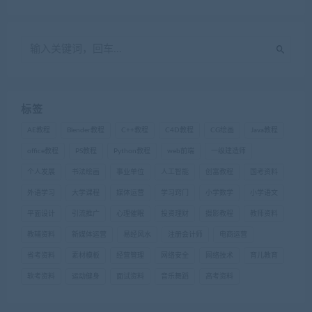
标签
AE教程
Blender教程
C++教程
C4D教程
CG绘画
Java教程
office教程
PS教程
Python教程
web前端
一级建造师
个人发展
书法绘画
事业单位
人工智能
创富教程
国考资料
外语学习
大学课程
媒体运营
学习窍门
小学数学
小学语文
平面设计
引流推广
心理催眠
投资理财
摄影教程
教师资料
教辅资料
新媒体运营
易经风水
注册会计师
电商运营
省考资料
素材模板
经营管理
网络安全
网络技术
育儿教育
软考资料
运动健身
面试资料
音乐舞蹈
高考资料