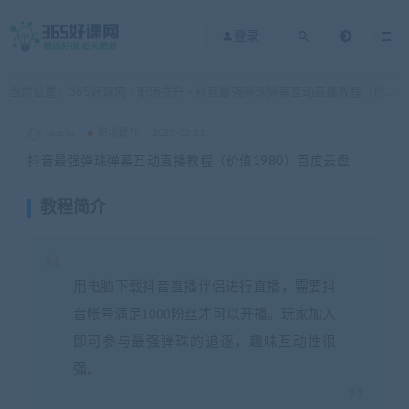
登录
当前位置：
365好课网
职场提升
抖音最强弹珠弹幕互动直播教程（价值1980）百度云盘
>
>
xuetu
职场提升
2023-02-12
抖音最强弹珠弹幕互动直播教程（价值1980）百度云盘
教程简介
用电脑下载抖音直播伴侣进行直播，需要抖
音帐号满足1000粉丝才可以开播。玩家加入
即可参与最强弹珠的追逐，趣味互动性很
强。