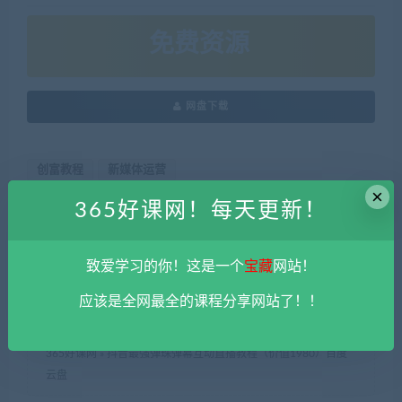
免费资源
网盘下载
创富教程
新媒体运营
×
365好课网！每天更新！
本站资源由用户自发贡献，均为用户分享的网盘链接，仅限用于
学习和研究，不得将上述内容用于商业或者非法用途，否则一切
致爱学习的你！这是一个
宝藏
网站！
后果请用户自负。您必须在下载后的24个小时之内，从您的电脑
中彻底删除上述内容。
平台不参与分享资源失效无补
。 如果喜欢
应该是全网最全的课程分享网站了！！
该资源请支持正版。如发现本站有侵权违法内容， 请发送邮件至
haoke-365@qq.com 举报，查实将立刻删除。
365好课网
»
抖音最强弹珠弹幕互动直播教程（价值1980）百度
云盘