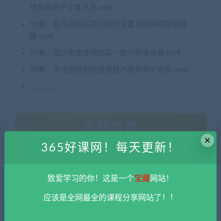
项及举例子计算方法.mp4
06集：亚马逊购买折扣如何设置及超详细举例讲
解.mp4
07集：很少卖家使用的买一赠一简单讲解.mp4
08集：亚马逊促销的使用技巧及举例子说明.mp4
……………..
免费资源
×
365好课网！每天更新！
网盘下载
致爱学习的你！这是一个
宝藏
网站！
应该是全网最全的课程分享网站了！！
本站资源由用户自发贡献，均为用户分享的网盘链接，仅限用于
学习和研究，不得将上述内容用于商业或者非法用途，否则一切