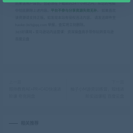
后果请用户自负。您必须在下载后的24个小时之内，从您的电脑
中彻底删除上述内容。
平台不参与分享资源失效无补
。 如果喜欢
该资源请支持正版。如发现本站有侵权违法内容， 请发送邮件至
haoke-365@qq.com 举报，查实将立刻删除。
365好课网
»
亚马逊站内运营课：资深操盘高手带你玩转亚马逊
百度云盘
上一篇
下一篇
邢帅教育AE+PR+C4D快速进
柚子小M游资训练营，短线进
阶课 夸克网盘
阶实战课程 百度云盘
相关推荐