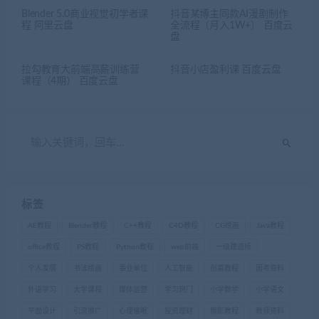
Blender 5.0商业视觉初学者课
抖音某博主同款AI漫剧制作
程 阿里云盘
全流程（月入1W+） 百度云
盘
拉勾教育大前端高薪训练营
抖音小店盈利课 百度云盘
课程（4期） 百度云盘
标签
AE教程
Blender教程
C++教程
C4D教程
CG绘画
Java教程
office教程
PS教程
Python教程
web前端
一级建造师
个人发展
书法绘画
事业单位
人工智能
创富教程
国考资料
外语学习
大学课程
媒体运营
学习窍门
小学数学
小学语文
平面设计
引流推广
心理催眠
投资理财
摄影教程
教师资料