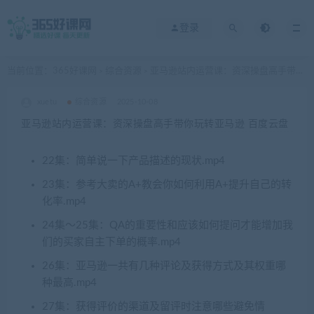
登录
当前位置：
365好课网
综合资源
亚马逊站内运营课：资深操盘高手带你玩转亚马逊 百度云盘
>
>
xuetu
综合资源
2025-10-08
亚马逊站内运营课：资深操盘高手带你玩转亚马逊 百度云盘
22集：简单说一下产品描述的现状.mp4
23集：参考大卖的A+教会你如何利用A+提升自己的转
化率.mp4
24集～25集：QA的重要性和应该如何提问才能增加我
们的买家自主下单的概率.mp4
26集：亚马逊一共有几种评论及获得方式及其权重哪
种最高.mp4
27集：获得评价的渠道及留评时注意哪些避免情