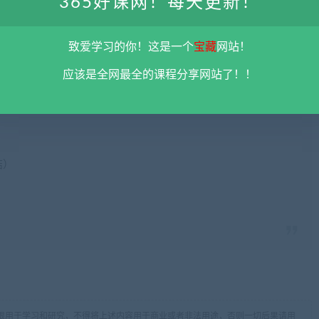
365好课网！每天更新！
致爱学习的你！这是一个
宝藏
网站！
应该是全网最全的课程分享网站了！！
结）
限用于学习和研究，不得将上述内容用于商业或者非法用途，否则一切后果请用