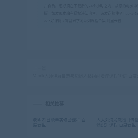
户自负。您必须在下载后的24个小时之内，从您的电脑中
版。如发现本站有侵权违法内容， 请发送邮件至 haoke-36
365好课网
»
零基础学习系列课程合集 阿里云盘
上一篇
Vamik大师详解自恋与边缘人格组织治疗课程10讲 百度
相关推荐
老明21日能量实修营课程 百
人大刘海龙教授《传
度云盘
通识》课程 百度云盘