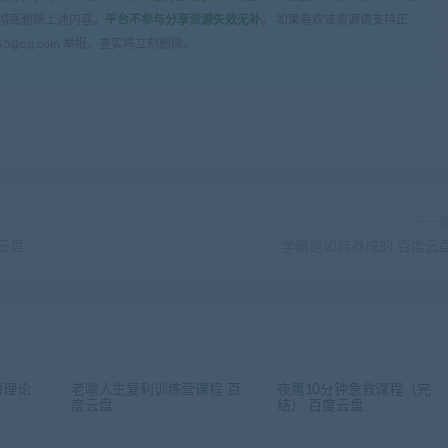
彻底删除上述内容。
平台不参与分享资源失效无补
。 如果喜欢该资源请支持正
5@qq.com 举报，查实将立刻删除。
下一
云盘
学霸是如何养成的 百度云
播理论
老喻人生复利训练营课程 百
夜鹰10分钟急救课程（完
度云盘
结） 百度云盘