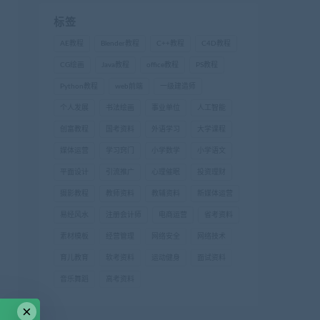
标签
AE教程
Blender教程
C++教程
C4D教程
CG绘画
Java教程
office教程
PS教程
Python教程
web前端
一级建造师
个人发展
书法绘画
事业单位
人工智能
创富教程
国考资料
外语学习
大学课程
媒体运营
学习窍门
小学数学
小学语文
平面设计
引流推广
心理催眠
投资理财
摄影教程
教师资料
教辅资料
新媒体运营
易经风水
注册会计师
电商运营
省考资料
素材模板
经营管理
网络安全
网络技术
育儿教育
软考资料
运动健身
面试资料
音乐舞蹈
高考资料
×