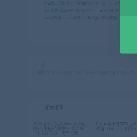
户自负。您必须在下载后的24个小时之内，从您的电脑中
版。如发现本站有侵权违法内容， 请发送邮件至 haoke-36
365好课网
»
2027考研公共课合集（陆续更新） 百度云盘
上一篇
上岸村2026年小黑政治理论常识全家桶课程 百度云盘
相关推荐
2023考研余炳森+唐迟+武忠
Kristin英语课堂核心V
祥+汤家凤+颉彬彬五大合集
课程（185节） 阿里
（共103.7GB）阿里云盘