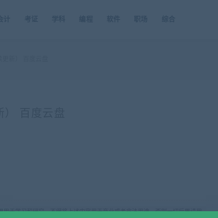
会计
考证
学科
编程
软件
职场
综合
续更新） 百度云盘
新） 百度云盘
限用于学习和研究，不得将上述内容用于商业或者非法用途，否则一切后果请用