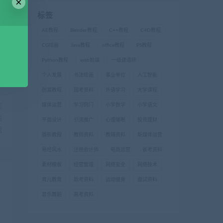
×
标签
AE教程
Blender教程
C++教程
C4D教程
CG绘画
Java教程
office教程
PS教程
Python教程
web前端
一级建造师
个人发展
书法绘画
事业单位
人工智能
创富教程
国考资料
外语学习
大学课程
媒体运营
学习窍门
小学数学
小学语文
篇
百
平面设计
引流推广
心理催眠
投资理财
盘
摄影教程
教师资料
教辅资料
新媒体运营
易经风水
注册会计师
电商运营
省考资料
素材模板
经营管理
网络安全
网络技术
育儿教育
软考资料
运动健身
面试资料
音乐舞蹈
高考资料