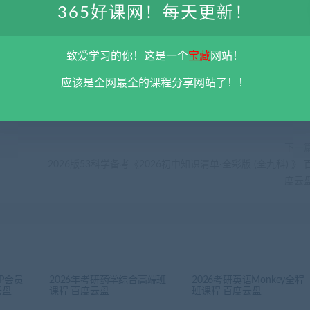
彻底删除上述内容。
平台不参与分享资源失效无补
。 如果喜欢该资源请支持正
365好课网！每天更新！
5@qq.com 举报，查实将立刻删除。
致爱学习的你！这是一个
宝藏
网站！
应该是全网最全的课程分享网站了！！
下一
2026版53科学备考《2026初中知识清单·全彩版 (全九科) 》 
度云
IP会员
2026年考研药学综合高端班
2026考研英语Monkey全程
云盘
课程 百度云盘
班课程 百度云盘