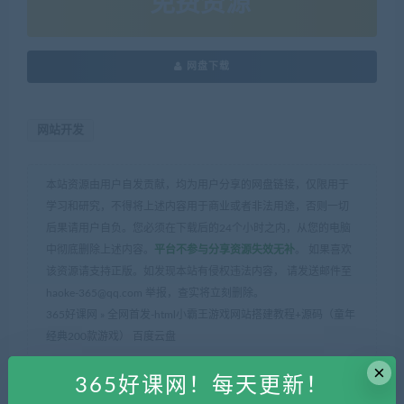
免费资源
网盘下载
网站开发
本站资源由用户自发贡献，均为用户分享的网盘链接，仅限用于
学习和研究，不得将上述内容用于商业或者非法用途，否则一切
后果请用户自负。您必须在下载后的24个小时之内，从您的电脑
中彻底删除上述内容。
平台不参与分享资源失效无补
。 如果喜欢
该资源请支持正版。如发现本站有侵权违法内容， 请发送邮件至
haoke-365@qq.com 举报，查实将立刻删除。
365好课网
»
全网首发-html小霸王游戏网站搭建教程+源码（童年
经典200款游戏） 百度云盘
×
365好课网！每天更新！