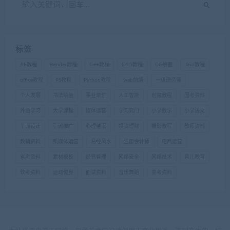
标签
AE教程
Blender教程
C++教程
C4D教程
CG绘画
Java教程
office教程
PS教程
Python教程
web前端
一级建造师
个人发展
书法绘画
事业单位
人工智能
创富教程
国考资料
外语学习
大学课程
媒体运营
学习窍门
小学数学
小学语文
平面设计
引流推广
心理催眠
投资理财
摄影教程
教师资料
教辅资料
新媒体运营
易经风水
注册会计师
电商运营
省考资料
素材模板
经营管理
网络安全
网络技术
育儿教育
软考资料
运动健身
面试资料
音乐舞蹈
高考资料