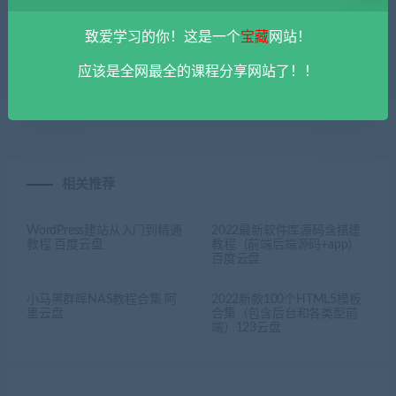
致爱学习的你！这是一个
宝藏
网站！
上一篇
下一篇
应该是全网最全的课程分享网站了！！
2022年MTI翻译硕士冲刺课程
航拍运镜提升课程资料 百度
资料 百度云盘
云盘
相关推荐
WordPress建站从入门到精通
2022最新软件库源码含搭建
教程 百度云盘
教程（前端后端源码+app）
百度云盘
小马黑群晖NAS教程合集 阿
2022新款100个HTML5模板
里云盘
合集（包含后台和各类型前
端）123云盘