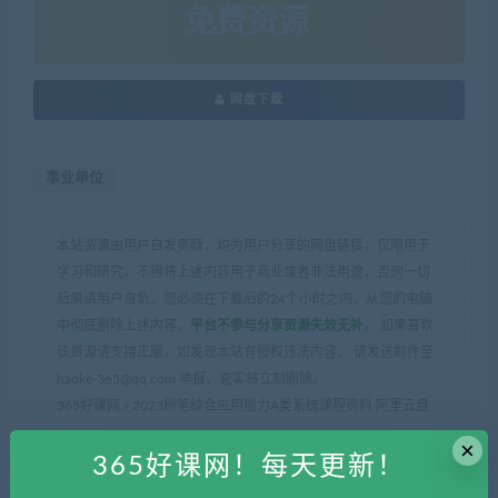
免费资源
网盘下载
事业单位
本站资源由用户自发贡献，均为用户分享的网盘链接，仅限用于
学习和研究，不得将上述内容用于商业或者非法用途，否则一切
后果请用户自负。您必须在下载后的24个小时之内，从您的电脑
中彻底删除上述内容。
平台不参与分享资源失效无补
。 如果喜欢
该资源请支持正版。如发现本站有侵权违法内容， 请发送邮件至
haoke-365@qq.com 举报，查实将立刻删除。
365好课网
»
2023粉笔综合应用能力A类系统课程资料 阿里云盘
×
365好课网！每天更新！