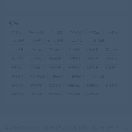
标签
AE教程
Blender教程
C++教程
C4D教程
CG绘画
Java教程
office教程
PS教程
Python教程
web前端
一级建造师
个人发展
书法绘画
事业单位
人工智能
创富教程
国考资料
外语学习
大学课程
媒体运营
学习窍门
小学数学
小学语文
平面设计
引流推广
心理催眠
投资理财
摄影教程
教师资料
教辅资料
新媒体运营
易经风水
注册会计师
电商运营
省考资料
素材模板
经营管理
网络安全
网络技术
育儿教育
软考资料
运动健身
面试资料
音乐舞蹈
高考资料
本站资源来源于网络，仅供参考学习请勿用于商业用途，否则产生的一切