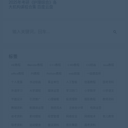
2025年考研《护理综合》各
大机构课程合集 百度云盘
标签
AE教程
Blender教程
C++教程
C4D教程
CG绘画
Java教程
office教程
PS教程
Python教程
web前端
一级建造师
个人发展
书法绘画
事业单位
人工智能
创富教程
国考资料
外语学习
大学课程
媒体运营
学习窍门
小学数学
小学语文
平面设计
引流推广
心理催眠
投资理财
摄影教程
教师资料
教辅资料
新媒体运营
易经风水
注册会计师
电商运营
省考资料
素材模板
经营管理
网络安全
网络技术
育儿教育
软考资料
运动健身
面试资料
音乐舞蹈
高考资料