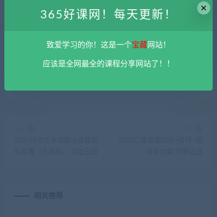
学习和研究，不得将上述内容用于商业或者非法用途，否则一切
×
后果请用户自负。您必须在下载后的24个小时之内，从您的电脑
365好课网！每天更新！
中彻底删除上述内容。
平台不参与分享资源失效无补
。 如果喜欢
该资源请支持正版。如发现本站有侵权违法内容， 请发送邮件至
致爱学习的你！这是一个
宝藏
网站！
haoke-365@qq.com 举报，查实将立刻删除。
365好课网
»
2023文都考研护理学308课程资料 阿里云盘
应该是全网最全的课程分享网站了！！
上一篇
下一篇
2024研究生考试政治课程资
2023二建背诵口诀+普押+模
料合集（多机构） 百度云盘
考卷合集 阿里云盘
相关推荐