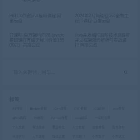
Phil Liu原创java视频课程 阿
2024年7月尚硅谷java全端工
里云盘
程师课程 百度云盘
开课吧-百万架构师P8-Java大
Java并发编程高阶技术高性能
神班课程完结无秘（价值158
并发框架源码解析与实战课
00元）百度云盘
程 阿里云盘
标签
AE教程
Blender教程
C++教程
C4D教程
CG绘画
Java教程
office教程
PS教程
Python教程
web前端
一级建造师
个人发展
书法绘画
事业单位
人工智能
创富教程
国考资料
外语学习
大学课程
媒体运营
学习窍门
小学数学
小学语文