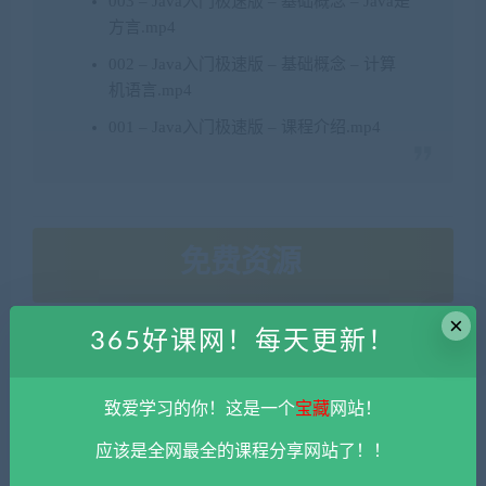
003 – Java入门极速版 – 基础概念 – Java是
方言.mp4
002 – Java入门极速版 – 基础概念 – 计算
机语言.mp4
001 – Java入门极速版 – 课程介绍.mp4
免费资源
×
365好课网！每天更新！
网盘下载
致爱学习的你！这是一个
宝藏
网站！
Java教程
应该是全网最全的课程分享网站了！！
本站资源由用户自发贡献，均为用户分享的网盘链接，仅限用于