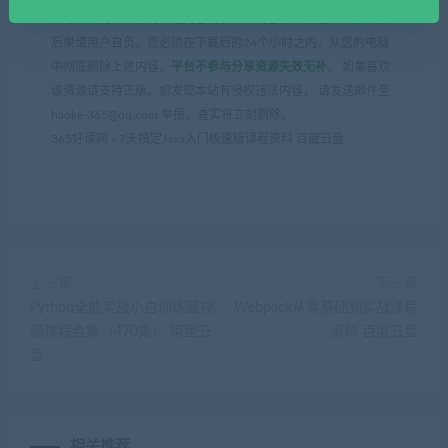
学习和研究，不得将上述内容用于商业或者非法用途，否则一切
后果请用户自负。您必须在下载后的24个小时之内，从您的电脑
中彻底删除上述内容。
平台不参与分享资源失效无补
。 如果喜欢
该资源请支持正版。如发现本站有侵权违法内容， 请发送邮件至
haoke-365@qq.com 举报，查实将立刻删除。
365好课网
»
7天搞定Java入门极速版课程资料 百度云盘
上一篇
下一篇
Python全能实战小白训练营视
Webpack从零基础到实战课程
频课程合集（470集） 阿里云
资料 百度云盘
盘
相关推荐