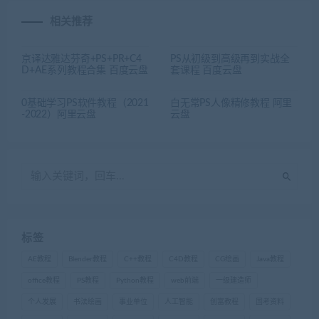
相关推荐
京译达雅达芬奇+PS+PR+C4
PS从初级到高级再到实战全
D+AE系列教程合集 百度云盘
套课程 百度云盘
0基础学习PS软件教程（2021
白无常PS人像精修教程 阿里
-2022）阿里云盘
云盘
标签
AE教程
Blender教程
C++教程
C4D教程
CG绘画
Java教程
office教程
PS教程
Python教程
web前端
一级建造师
个人发展
书法绘画
事业单位
人工智能
创富教程
国考资料