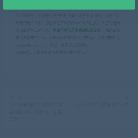
本站资源由用户自发贡献，均为用户分享的网盘链接，仅限用于
学习和研究，不得将上述内容用于商业或者非法用途，否则一切
后果请用户自负。您必须在下载后的24个小时之内，从您的电脑
中彻底删除上述内容。
平台不参与分享资源失效无补
。 如果喜欢
该资源请支持正版。如发现本站有侵权违法内容， 请发送邮件至
haoke-365@qq.com 举报，查实将立刻删除。
365好课网
»
橘子老师PS教程800集 阿里云盘
上一篇
下一篇
2022黑马程序员大数据学习
2021CAD学习教程 阿里云盘
路线图课程（最新版） 百度
云盘