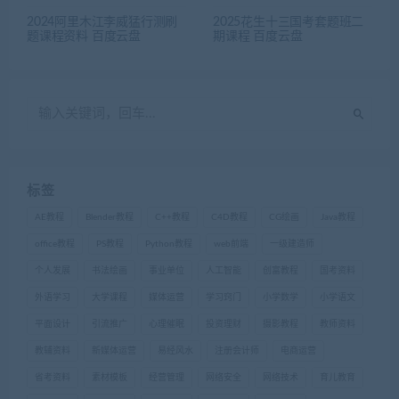
2024阿里木江李威猛行测刷
2025花生十三国考套题班二
题课程资料 百度云盘
期课程 百度云盘
标签
AE教程
Blender教程
C++教程
C4D教程
CG绘画
Java教程
office教程
PS教程
Python教程
web前端
一级建造师
个人发展
书法绘画
事业单位
人工智能
创富教程
国考资料
外语学习
大学课程
媒体运营
学习窍门
小学数学
小学语文
平面设计
引流推广
心理催眠
投资理财
摄影教程
教师资料
教辅资料
新媒体运营
易经风水
注册会计师
电商运营
省考资料
素材模板
经营管理
网络安全
网络技术
育儿教育