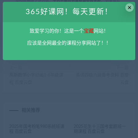
中彻底删除上述内容。
平台不参与分享资源失效无补
。 如果喜欢
×
该资源请支持正版。如发现本站有侵权违法内容， 请发送邮件至
365好课网！每天更新！
haoke-365@qq.com 举报，查实将立刻删除。
365好课网
»
2023花生十三国考行测系统班最新课程 百度云盘
致爱学习的你！这是一个
宝藏
网站！
应该是全网最全的课程分享网站了！！
上一篇
下一篇
高斯数学小学动画1-6年级课
英语四级六级备考资料 百度
程 百度云盘
云盘
相关推荐
2025年国考粉笔980系统班课
2025花生十三国考套题班一
程 百度云盘
期课程 百度云盘