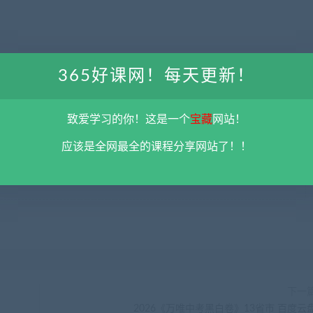
365好课网！每天更新！
致爱学习的你！这是一个
宝藏
网站！
限用于学习和研究，不得将上述内容用于商业或者非法用途，否则一切后果请用
应该是全网最全的课程分享网站了！！
彻底删除上述内容。
平台不参与分享资源失效无补
。 如果喜欢该资源请支持正
5@qq.com 举报，查实将立刻删除。
下一
2026《万唯中考黑白卷》13省市 百度云