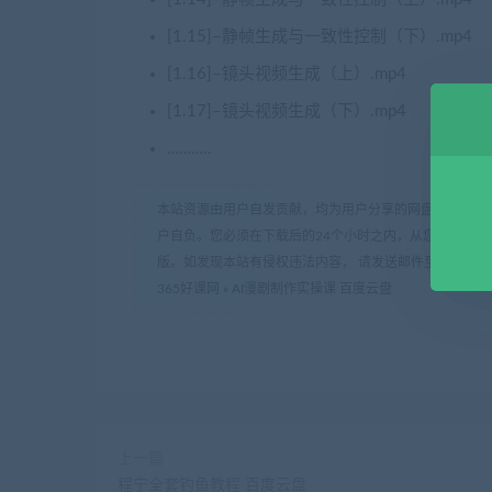
[1.15]–静帧生成与一致性控制（下）.mp4
[1.16]–镜头视频生成（上）.mp4
[1.17]–镜头视频生成（下）.mp4
………..
本站资源由用户自发贡献，均为用户分享的网盘链接，仅
户自负。您必须在下载后的24个小时之内，从您的电脑中
版。如发现本站有侵权违法内容， 请发送邮件至 haoke-36
365好课网
»
AI漫剧制作实操课 百度云盘
上一篇
程宁全套钓鱼教程 百度云盘