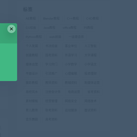
标签
AE教程
Blender教程
C++教程
C4D教程
×
CG绘画
Java教程
office教程
PS教程
Python教程
web前端
一级建造师
个人发展
书法绘画
事业单位
人工智能
创富教程
国考资料
外语学习
大学课程
媒体运营
学习窍门
小学数学
小学语文
平面设计
引流推广
心理催眠
投资理财
摄影教程
教师资料
教辅资料
新媒体运营
易经风水
注册会计师
电商运营
省考资料
素材模板
经营管理
网络安全
网络技术
育儿教育
软考资料
运动健身
面试资料
音乐舞蹈
高考资料
篇
盘