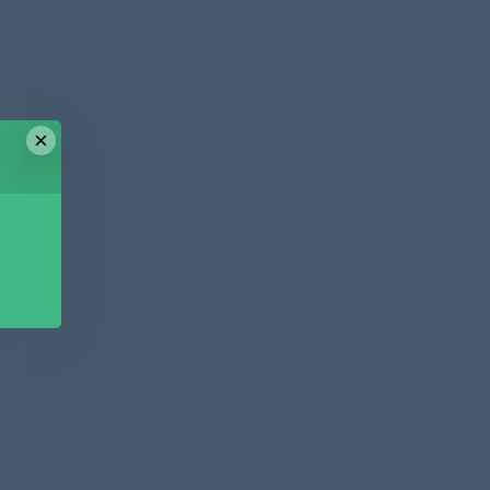
×
篇
盘