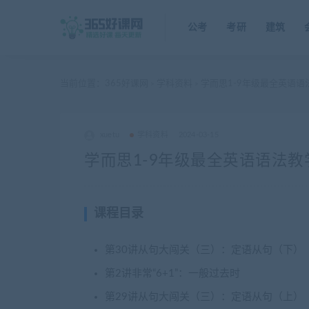
公考
考研
建筑
当前位置：
365好课网
学科资料
学而思1-9年级最全英语语
>
>
xuetu
学科资料
2024-03-15
学而思1-9年级最全英语语法教
课程目录
第30讲从句大闯关（三）：定语从句（下）
第2讲非常“6+1”：一般过去时
第29讲从句大闯关（三）：定语从句（上）