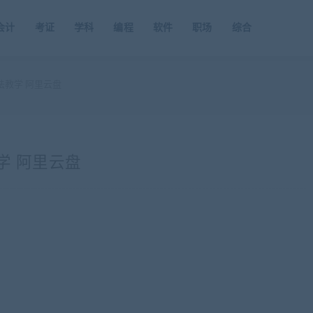
会计
考证
学科
编程
软件
职场
综合
法教学 阿里云盘
学 阿里云盘