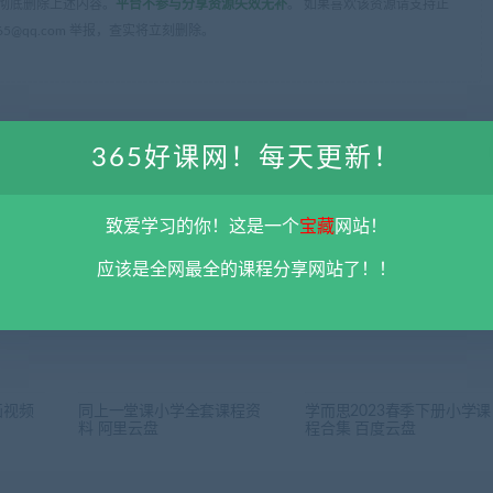
彻底删除上述内容。
平台不参与分享资源失效无补
。 如果喜欢该资源请支持正
5@qq.com 举报，查实将立刻删除。
365好课网！每天更新！
致爱学习的你！这是一个
宝藏
网站！
下一
学而思幼儿园到高三全套课程合集 百度云
应该是全网最全的课程分享网站了！！
画视频
同上一堂课小学全套课程资
学而思2023春季下册小学课
料 阿里云盘
程合集 百度云盘