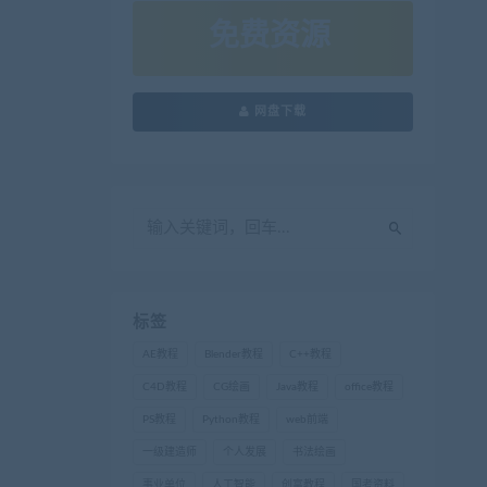
免费资源
网盘下载
标签
AE教程
Blender教程
C++教程
C4D教程
CG绘画
Java教程
office教程
PS教程
Python教程
web前端
一级建造师
个人发展
书法绘画
事业单位
人工智能
创富教程
国考资料