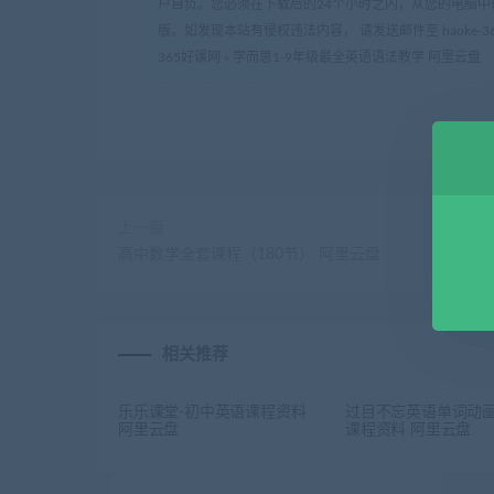
户自负。您必须在下载后的24个小时之内，从您的电脑中
版。如发现本站有侵权违法内容， 请发送邮件至 haoke-36
365好课网
»
学而思1-9年级最全英语语法教学 阿里云盘
上一篇
高中数学全套课程（180节） 阿里云盘
相关推荐
乐乐课堂-初中英语课程资料
过目不忘英语单词动
阿里云盘
课程资料 阿里云盘