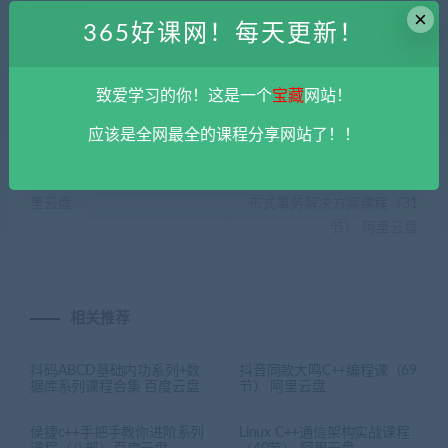
阿里云盘
×
365好课网！每天更新！
致爱学习的你！这是一个
宝藏
网站！
应该是全网最全的课程分享网站了！！
上一篇
下一篇
高手谈判与成交技巧课程 阿
龙果学院微服务架构Dubbo分
里云盘
布式事务解决方案课程（31
节） 阿里云盘
相关推荐
抖码ABCD基础内功系列+数
抖音同款大鸣C++编程课（69
据库系列课程合集 百度云盘
节） 阿里云盘
侯捷c++手把手教你进阶系列
Linux C++通信架构实战课程