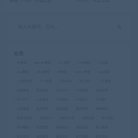
课程（八部）百度云盘
（40节） 阿里云盘
标签
AE教程
Blender教程
C++教程
C4D教程
CG绘画
Java教程
office教程
PS教程
Python教程
web前端
一级建造师
个人发展
书法绘画
事业单位
人工智能
创富教程
国考资料
外语学习
大学课程
媒体运营
学习窍门
小学数学
小学语文
平面设计
引流推广
心理催眠
投资理财
摄影教程
教师资料
教辅资料
新媒体运营
易经风水
注册会计师
电商运营
省考资料
素材模板
经营管理
网络安全
网络技术
育儿教育
软考资料
运动健身
面试资料
音乐舞蹈
高考资料