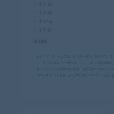
小灯塔4
小灯塔3
小灯塔2
小灯塔1
育儿教育
本站资源由用户自发贡献，均为用户分享的网盘链接，仅
户自负。您必须在下载后的24个小时之内，从您的电脑中
版。如发现本站有侵权违法内容， 请发送邮件至 haoke-36
365好课网
»
小灯塔育儿系列课程合集（700集） 阿里云