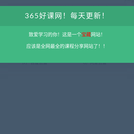
下一
百度云
2022年户涛期权冠军实战投资沙龙课程 百度云
365好课网！每天更新！
致爱学习的你！这是一个
宝藏
网站！
应该是全网最全的课程分享网站了！！
（10
施琪嘉亲子互动课程（30
早教课程资料合集大全（56
节） 百度云盘
G）阿里云盘