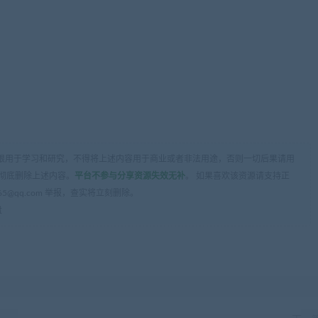
限用于学习和研究，不得将上述内容用于商业或者非法用途，否则一切后果请用
彻底删除上述内容。
平台不参与分享资源失效无补
。 如果喜欢该资源请支持正
5@qq.com 举报，查实将立刻删除。
盘