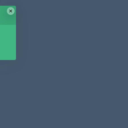
篇
盘
×
5