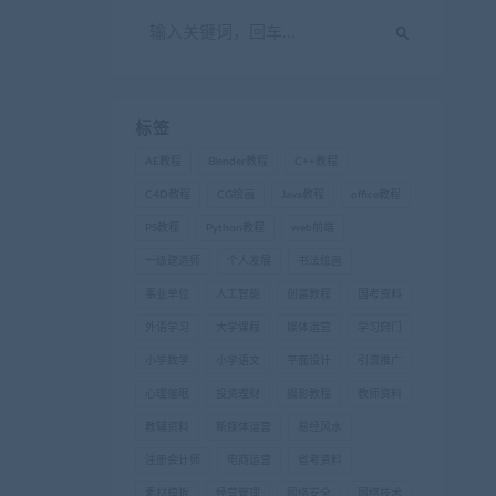
标签
AE教程
Blender教程
C++教程
C4D教程
CG绘画
Java教程
office教程
PS教程
Python教程
web前端
一级建造师
个人发展
书法绘画
事业单位
人工智能
创富教程
国考资料
外语学习
大学课程
媒体运营
学习窍门
小学数学
小学语文
平面设计
引流推广
心理催眠
投资理财
摄影教程
教师资料
教辅资料
新媒体运营
易经风水
注册会计师
电商运营
省考资料
素材模板
经营管理
网络安全
网络技术