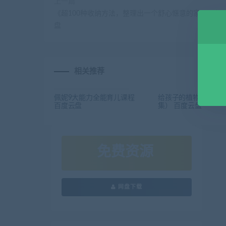
上一篇
《超100种收纳方法，整理出一个舒心惬意的家》课程 
盘
相关推荐
佩妮9大能力全能育儿课程
给孩子的植物启蒙课程
百度云盘
集） 百度云盘
免费资源
网盘下载