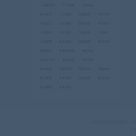
一级建造师
个人发展
书法绘画
事业单位
人工智能
创富教程
国考资料
外语学习
大学课程
媒体运营
学习窍门
小学数学
小学语文
平面设计
引流推广
心理催眠
投资理财
摄影教程
教师资料
教辅资料
新媒体运营
易经风水
注册会计师
电商运营
省考资料
素材模板
经营管理
网络安全
网络技术
育儿教育
软考资料
运动健身
面试资料
音乐舞蹈
高考资料
本站资源来源于网络，仅
关资