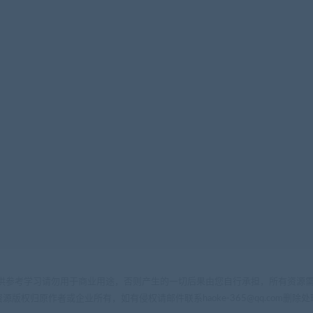
供参考学习请勿用于商业用途，否则产生的一切后果由您自行承担，所有资源需
源版权归原作者或企业所有，如有侵权请邮件联系haoke-365@qq.com删除