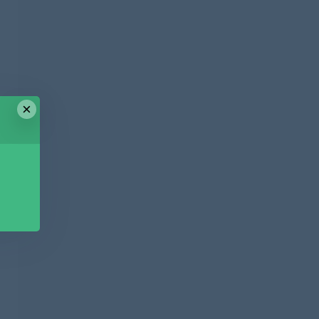
×
篇
盘