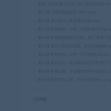
赠课1 如何在春节应对三姑六婆语言攻势.mp
第17课 巧用生意饭局拿下客户.mp4
第16课 用心设计一场浪漫的约会.mp4
第15课 完美结局，为第二次酒局埋下伏笔.m
第14课 妥善的结账善后法则，树立“靠谱人设”.
第13课 面对不喜欢的话题，如何优雅接招.m
第12课 告别尬聊，让你一开口就能打动人心.
第11课 有求必应，话术模板助你不再“低三下四
第10课 不善应酬，不必强颜欢笑也能轻松入局
第09课 看透对方心理，不动声色赢得人心.m
…………….
人际沟通