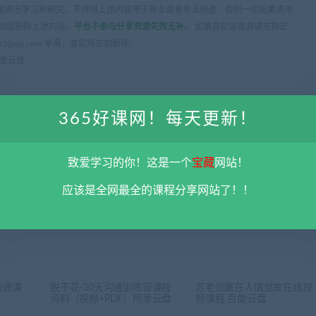
限用于学习和研究，不得将上述内容用于商业或者非法用途，否则一切后果请用
彻底删除上述内容。
平台不参与分享资源失效无补
。 如果喜欢该资源请支持正
5@qq.com 举报，查实将立刻删除。
阿里云盘
365好课网！每天更新！
致爱学习的你！这是一个
宝藏
网站！
下一
敬老院养老院最全运营资料合集（筹备+培训+营销） 阿里云
应该是全网最全的课程分享网站了！！
沟通课
脱不花-30天沟通训练营课程
苏老师赢在人情世故在线视
资料（视频+PDF）阿里云盘
频课程 百度云盘