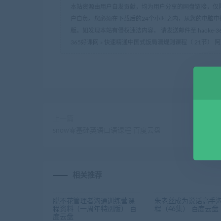
本站资源由用户自发贡献，均为用户分享的网盘链接，仅
户自负。您必须在下载后的24个小时之内，从您的电脑中
版。如发现本站有侵权违法内容， 请发送邮件至 haoke-36
365好课网
»
快速精通中国式饭局潜规则课程（ 21节） 
上一篇
snow零基础英语口语课程 百度云盘
相关推荐
脱不花管理者沟通训练营课
朱老丝成为说话高手
程资料（一周年特别版） 百
程（46集） 百度云盘
度云盘