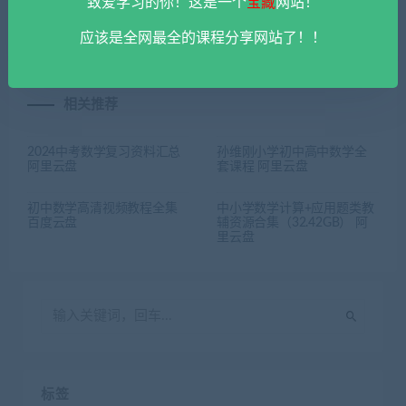
一数公益高中数学视频课程
DK图解数学动画课程 阿里云
致爱学习的你！这是一个
宝藏
网站！
百度云盘
盘
应该是全网最全的课程分享网站了！！
相关推荐
2024中考数学复习资料汇总
孙维刚小学初中高中数学全
阿里云盘
套课程 阿里云盘
初中数学高清视频教程全集
中小学数学计算+应用题类教
百度云盘
辅资源合集（32.42GB） 阿
里云盘
标签