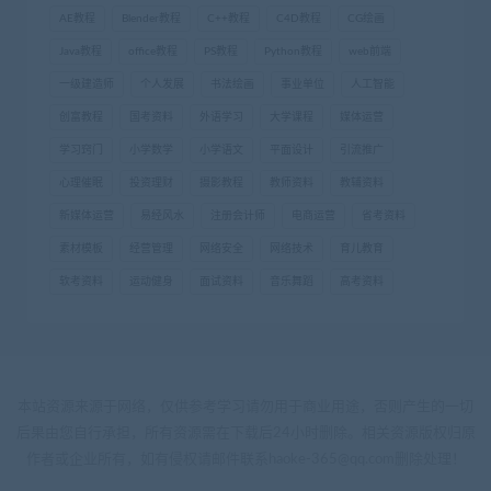
AE教程
Blender教程
C++教程
C4D教程
CG绘画
Java教程
office教程
PS教程
Python教程
web前端
一级建造师
个人发展
书法绘画
事业单位
人工智能
创富教程
国考资料
外语学习
大学课程
媒体运营
学习窍门
小学数学
小学语文
平面设计
引流推广
心理催眠
投资理财
摄影教程
教师资料
教辅资料
新媒体运营
易经风水
注册会计师
电商运营
省考资料
素材模板
经营管理
网络安全
网络技术
育儿教育
软考资料
运动健身
面试资料
音乐舞蹈
高考资料
本站资源来源于网络，仅供参考学习请勿用于商业用途，否则产生的一切
后果由您自行承担，所有资源需在下载后24小时删除。相关资源版权归原
作者或企业所有，如有侵权请邮件联系haoke-365@qq.com删除处理！