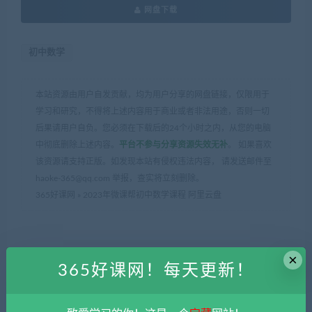
网盘下载
初中数学
本站资源由用户自发贡献，均为用户分享的网盘链接，仅限用于
学习和研究，不得将上述内容用于商业或者非法用途，否则一切
后果请用户自负。您必须在下载后的24个小时之内，从您的电脑
中彻底删除上述内容。
平台不参与分享资源失效无补
。 如果喜欢
该资源请支持正版。如发现本站有侵权违法内容， 请发送邮件至
haoke-365@qq.com 举报，查实将立刻删除。
365好课网
»
2023年微课帮初中数学课程 阿里云盘
×
365好课网！每天更新！
上一篇
下一篇