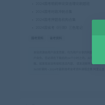
2024国考明莉申论突击理论刷题班
2024国考时政冲刺合集
2024国考押题各机构合集
2024国省考《行测》三色笔记
国考资料
省考资料
本站资源由用户自发贡献，均为用户分享的网盘链接，仅
户自负。您必须在下载后的24个小时之内，从您的电脑中
版。如发现本站有侵权违法内容， 请发送邮件至 haoke-36
365好课网
»
2024年最新国考省考资料课程合集 阿里云盘