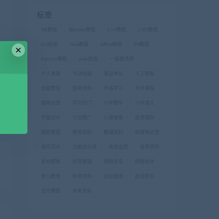
标签
AE教程
Blender教程
C++教程
C4D教程
CG绘画
Java教程
office教程
PS教程
×
Python教程
web前端
一级建造师
个人发展
书法绘画
事业单位
人工智能
创富教程
国考资料
外语学习
大学课程
媒体运营
学习窍门
小学数学
小学语文
平面设计
引流推广
心理催眠
投资理财
摄影教程
教师资料
教辅资料
新媒体运营
易经风水
注册会计师
电商运营
省考资料
素材模板
经营管理
网络安全
网络技术
育儿教育
软考资料
运动健身
面试资料
音乐舞蹈
高考资料