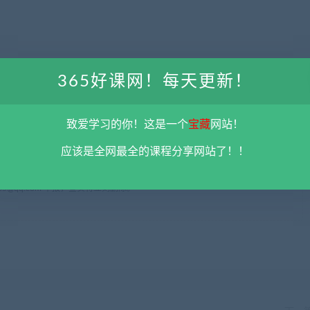
365好课网！每天更新！
致爱学习的你！这是一个
宝藏
网站！
应该是全网最全的课程分享网站了！！
限用于学习和研究，不得将上述内容用于商业或者非法用途，否则一切后果请用
彻底删除上述内容。
平台不参与分享资源失效无补
。 如果喜欢该资源请支持正
5@qq.com 举报，查实将立刻删除。