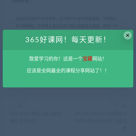
考研政治
本站资源由用户自发贡献，均为用户分享的网盘链接，仅限用于
学习和研究，不得将上述内容用于商业或者非法用途，否则一切
后果请用户自负。您必须在下载后的24个小时之内，从您的电脑
×
365好课网！每天更新！
中彻底删除上述内容。
平台不参与分享资源失效无补
。 如果喜欢
该资源请支持正版。如发现本站有侵权违法内容， 请发送邮件至
haoke-365@qq.com 举报，查实将立刻删除。
致爱学习的你！这是一个
宝藏
网站！
365好课网
»
2024徐涛考研政治全程班课程 百度云盘
应该是全网最全的课程分享网站了！！
上一篇
下一篇
2024考研计算机王道全程班
2024年ChatGPT大模型技术
课程 百度云盘
场景与商业应用课程 百度云
盘