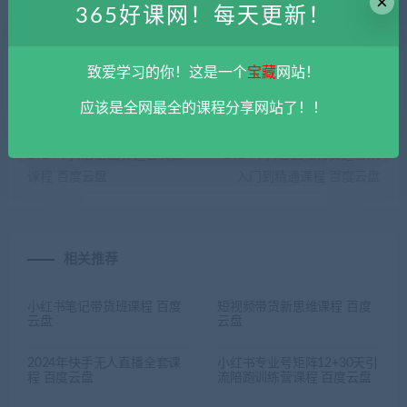
×
365好课网
»
2024年最新短视频带货课程 百度云盘
365好课网！每天更新！
致爱学习的你！这是一个
宝藏
网站！
应该是全网最全的课程分享网站了！！
上一篇
下一篇
2024年抖店全品类运营实操
2024年抖音直播带货运营从
课程 百度云盘
入门到精通课程 百度云盘
相关推荐
小红书笔记带货班课程 百度
短视频带货新思维课程 百度
云盘
云盘
2024年快手无人直播全套课
小红书专业号矩阵12+30天引
程 百度云盘
流陪跑训练营课程 百度云盘