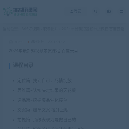
登录
当前位置：
365好课网
职场提升
2024年最新短视频带货课程 百度云盘
>
>
xuetu
职场提升
2024-04-12
2024年最新短视频带货课程 百度云盘
课程目录
定位篇–找到自己，尽情绽放
思维篇–认知决定结果的天花板
选品篇–挖掘爆品催化爆单
文案篇–爆单文案 拉升上限
拍摄篇–顶级表现力是做自己的