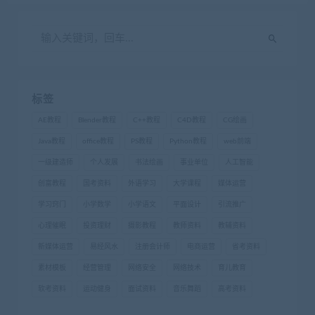
标签
AE教程
Blender教程
C++教程
C4D教程
CG绘画
Java教程
office教程
PS教程
Python教程
web前端
一级建造师
个人发展
书法绘画
事业单位
人工智能
创富教程
国考资料
外语学习
大学课程
媒体运营
学习窍门
小学数学
小学语文
平面设计
引流推广
心理催眠
投资理财
摄影教程
教师资料
教辅资料
新媒体运营
易经风水
注册会计师
电商运营
省考资料
素材模板
经营管理
网络安全
网络技术
育儿教育
软考资料
运动健身
面试资料
音乐舞蹈
高考资料