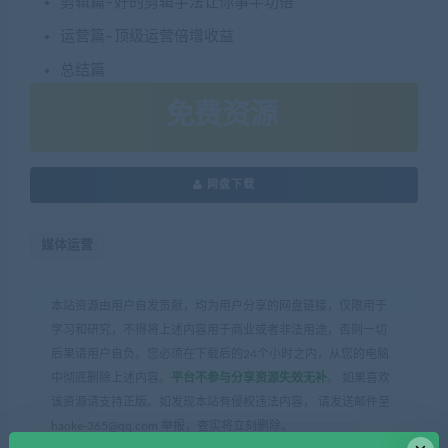
剪辑篇–好的剪辑手法让你事半功倍
运营篇–顶级运营倍增收益
总结篇
免费资源
网盘下载
媒体运营
本站资源由用户自发贡献，均为用户分享的网盘链接，仅限用于
学习和研究，不得将上述内容用于商业或者非法用途，否则一切
后果请用户自负。您必须在下载后的24个小时之内，从您的电脑
中彻底删除上述内容。
平台不参与分享资源失效无补
。 如果喜欢
该资源请支持正版。如发现本站有侵权违法内容， 请发送邮件至
haoke-365@qq.com 举报，查实将立刻删除。