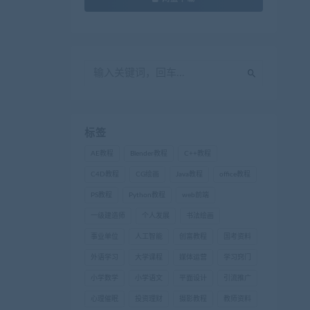
标签
AE教程
Blender教程
C++教程
C4D教程
CG绘画
Java教程
office教程
PS教程
Python教程
web前端
一级建造师
个人发展
书法绘画
事业单位
人工智能
创富教程
国考资料
外语学习
大学课程
媒体运营
学习窍门
小学数学
小学语文
平面设计
引流推广
心理催眠
投资理财
摄影教程
教师资料