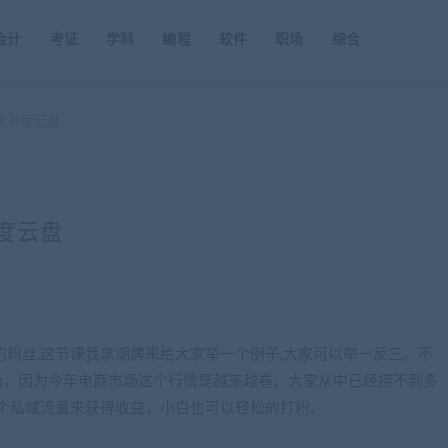
会计
考证
学科
编程
软件
职场
综合
程 百度云盘
百度云盘
的粉丝,这节课我拿潮牌来给大家举一个例子,大家可以举一反三。不
市场，因为今年电商市场这个行情是越来越卷，大家从中已经捞不到多
这个私域流量来获得收益，小白也可以轻松的打粉。