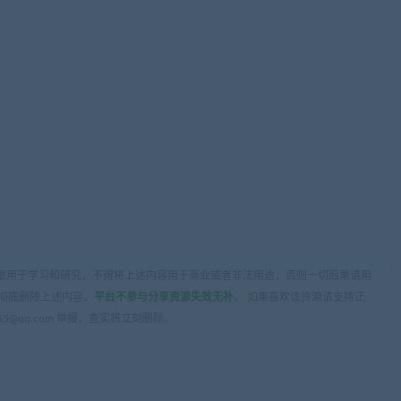
限用于学习和研究，不得将上述内容用于商业或者非法用途，否则一切后果请用
彻底删除上述内容。
平台不参与分享资源失效无补
。 如果喜欢该资源请支持正
5@qq.com 举报，查实将立刻删除。