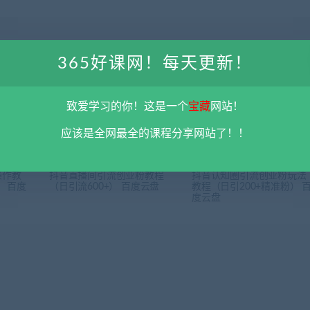
365好课网！每天更新！
下一
自然流14天百万爆款了训练营课程 百度云
致爱学习的你！这是一个
宝藏
网站！
应该是全网最全的课程分享网站了！！
操作教
抖音直播间引流创业粉教程
抖音认知圈引流创业粉玩法
） 百度
（日引流600+） 百度云盘
教程（日引200+精准粉） 
度云盘