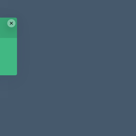
×
篇
盘
百