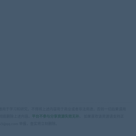
限用于学习和研究，不得将上述内容用于商业或者非法用途，否则一切后果请用
彻底删除上述内容。
平台不参与分享资源失效无补
。 如果喜欢该资源请支持正
5@qq.com 举报，查实将立刻删除。