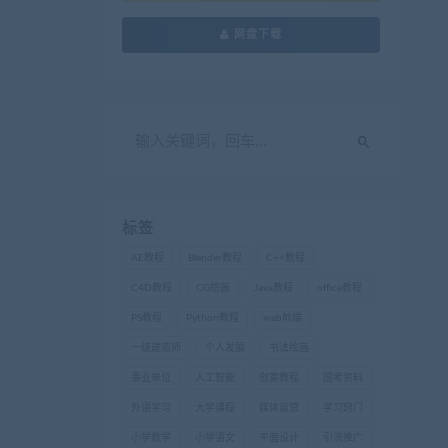
网盘下载
标签
AE教程
Blender教程
C++教程
C4D教程
CG绘画
Java教程
office教程
PS教程
Python教程
web前端
一级建造师
个人发展
书法绘画
事业单位
人工智能
创富教程
国考资料
外语学习
大学课程
媒体运营
学习窍门
小学数学
小学语文
平面设计
引流推广