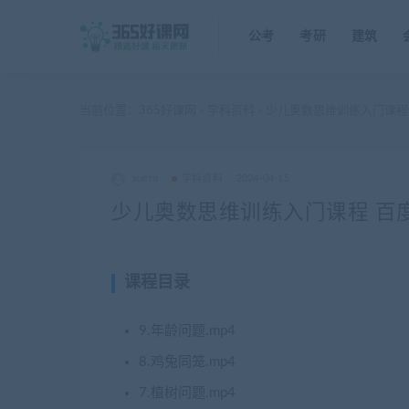
公考
考研
建筑
当前位置：
365好课网
学科资料
少儿奥数思维训练入门课程
>
>
xuetu
学科资料
2024-04-15
少儿奥数思维训练入门课程 百
课程目录
9.年龄问题.mp4
8.鸡兔同笼.mp4
7.植树问题.mp4