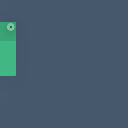
×
篇
盘
全