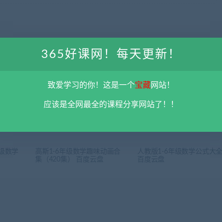
365好课网！每天更新！
下一
孟献贵2023年中华法考基础夯实阶段民法课程 百度云
致爱学习的你！这是一个
宝藏
网站！
应该是全网最全的课程分享网站了！！
年级数学
高斯1-6年级数学趣味动画合
人教版1-6年级数学公式大
集（420集） 百度云盘
百度云盘