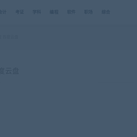
会计
考证
学科
编程
软件
职场
综合
程 百度云盘
百度云盘