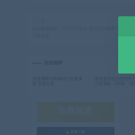
上一篇
皮皮编曲课程（流行音乐编曲+爵士流派编曲+EDM电
百度云盘
相关推荐
进食障碍与精神动力专题课
清流复杂性创伤的多
程 百度云盘
之道课程（20讲） 百
免费资源
网盘下载