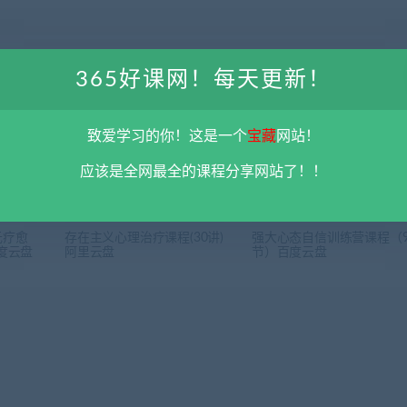
下一
365好课网！每天更新！
子编曲）
刘梦娇钢琴技巧课程（含小奏鸣曲集课程） 百度云
致爱学习的你！这是一个
宝藏
网站！
应该是全网最全的课程分享网站了！！
元疗愈
存在主义心理治疗课程(30讲)
强大心态自信训练营课程（
度云盘
阿里云盘
节）百度云盘