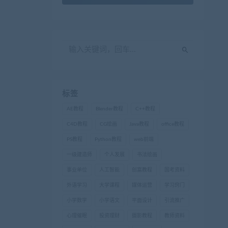
标签
AE教程
Blender教程
C++教程
C4D教程
CG绘画
Java教程
office教程
PS教程
Python教程
web前端
一级建造师
个人发展
书法绘画
事业单位
人工智能
创富教程
国考资料
外语学习
大学课程
媒体运营
学习窍门
小学数学
小学语文
平面设计
引流推广
心理催眠
投资理财
摄影教程
教师资料