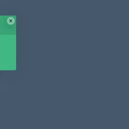
×
篇
盘
9