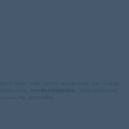
限用于学习和研究，不得将上述内容用于商业或者非法用途，否则一切后果请用
彻底删除上述内容。
平台不参与分享资源失效无补
。 如果喜欢该资源请支持正
5@qq.com 举报，查实将立刻删除。