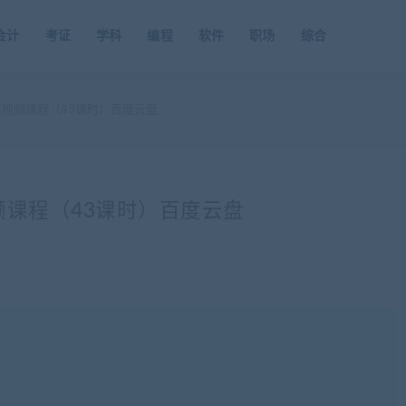
会计
考证
学科
编程
软件
职场
综合
BA网抓视频课程（43课时）百度云盘
抓视频课程（43课时）百度云盘