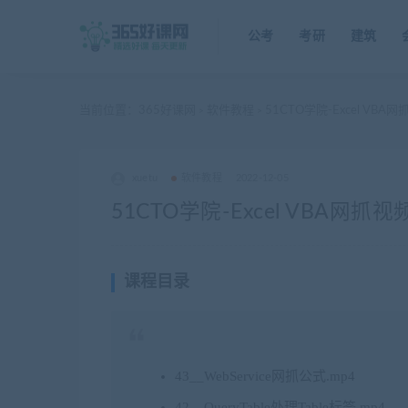
公考
考研
建筑
当前位置：
365好课网
软件教程
51CTO学院-Excel V
>
>
xuetu
软件教程
2022-12-05
51CTO学院-Excel VBA网
课程目录
43__WebService网抓公式.mp4
42__QueryTable处理Table标签.mp4