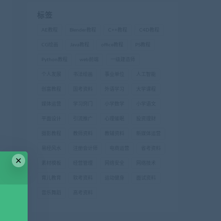
标签
AE教程
Blender教程
C++教程
C4D教程
CG绘画
Java教程
office教程
PS教程
Python教程
web前端
一级建造师
个人发展
书法绘画
事业单位
人工智能
创富教程
国考资料
外语学习
大学课程
媒体运营
学习窍门
小学数学
小学语文
平面设计
引流推广
心理催眠
投资理财
摄影教程
教师资料
教辅资料
新媒体运营
易经风水
注册会计师
电商运营
省考资料
×
素材模板
经营管理
网络安全
网络技术
育儿教育
软考资料
运动健身
面试资料
音乐舞蹈
高考资料