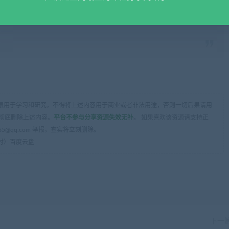
限用于学习和研究，不得将上述内容用于商业或者非法用途，否则一切后果请用
彻底删除上述内容。
平台不参与分享资源失效无补
。 如果喜欢该资源请支持正
5@qq.com 举报，查实将立刻删除。
3课时）百度云盘
下一