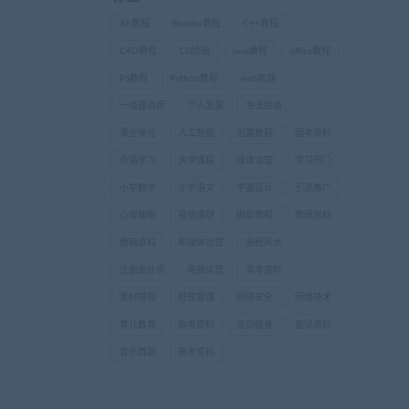
AE教程
Blender教程
C++教程
C4D教程
CG绘画
Java教程
office教程
PS教程
Python教程
web前端
一级建造师
个人发展
书法绘画
事业单位
人工智能
创富教程
国考资料
外语学习
大学课程
媒体运营
学习窍门
小学数学
小学语文
平面设计
引流推广
心理催眠
投资理财
摄影教程
教师资料
教辅资料
新媒体运营
易经风水
注册会计师
电商运营
省考资料
素材模板
经营管理
网络安全
网络技术
育儿教育
软考资料
运动健身
面试资料
音乐舞蹈
高考资料