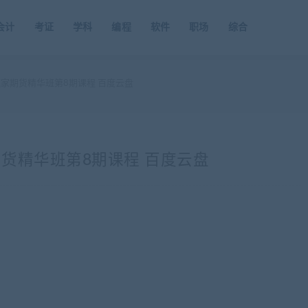
会计
考证
学科
编程
软件
职场
综合
赢家期货精华班第8期课程 百度云盘
期货精华班第8期课程 百度云盘