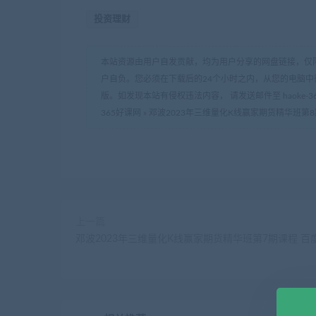
投资理财
本站资源由用户自发贡献，均为用户分享的网盘链接，仅
户自负。您必须在下载后的24个小时之内，从您的电脑中
版。如发现本站有侵权违法内容， 请发送邮件至 haoke-36
365好课网
»
邓波2023年三维量化K线赢家期货精华班第8
上一篇
邓波2023年三维量化K线赢家期货精华班第7期课程 百