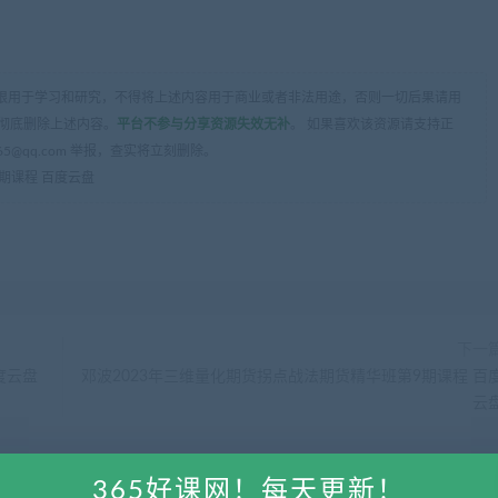
限用于学习和研究，不得将上述内容用于商业或者非法用途，否则一切后果请用
彻底删除上述内容。
平台不参与分享资源失效无补
。 如果喜欢该资源请支持正
5@qq.com 举报，查实将立刻删除。
期课程 百度云盘
下一
度云盘
邓波2023年三维量化期货拐点战法期货精华班第9期课程 百
云
365好课网！每天更新！