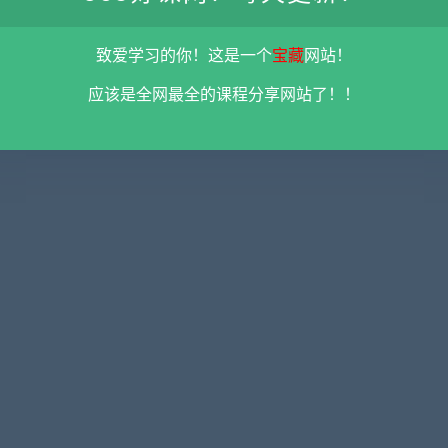
致爱学习的你！这是一个
宝藏
网站！
高级精
门徒计划期货课程 百度云盘
2024年3月龙行刺龙空龙股
票视频合集（22节） 百度
盘
应该是全网最全的课程分享网站了！！