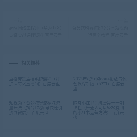
上一篇
下一篇
高级网络工程师（华为1+X）
食品饮料赛道好物分享短视频
认证实战课程资料 阿里云盘
运营全教程 百度云盘
相关推荐
直播带货主播系统课程（打
2023年张Sir的dou+投放与运
造高转化直播间）百度云盘
营课程新版（52节）百度云
盘
短视频平台公域导流私域流
陈舟小红书训练营第十一期
量玩法（抖音+视频号快速引
课程（普通人可以轻松复制
流到微信） 百度云盘
的小红书运营方法）百度云
盘