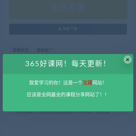
免费资源
网盘下载
直播带货
营销推广
×
365好课网！每天更新！
本站资源由用户自发贡献，均为用户分享的网盘链接，仅限用于
学习和研究，不得将上述内容用于商业或者非法用途，否则一切
致爱学习的你！这是一个
宝藏
网站！
后果请用户自负。您必须在下载后的24个小时之内，从您的电脑
中彻底删除上述内容。
平台不参与分享资源失效无补
。 如果喜欢
应该是全网最全的课程分享网站了！！
该资源请支持正版。如发现本站有侵权违法内容， 请发送邮件至
haoke-365@qq.com 举报，查实将立刻删除。
365好课网
»
实体老板如何做短视频（不同行业） 百度云盘