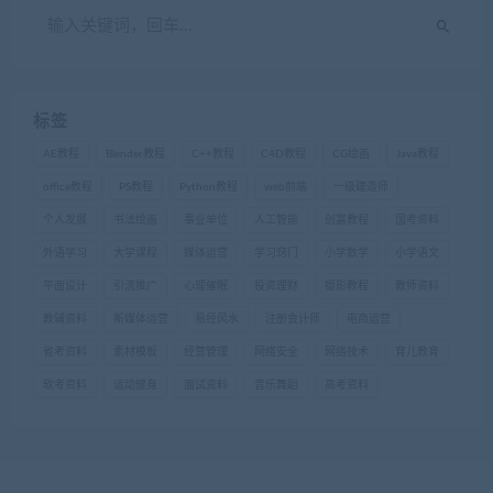
标签
AE教程
Blender教程
C++教程
C4D教程
CG绘画
Java教程
office教程
PS教程
Python教程
web前端
一级建造师
个人发展
书法绘画
事业单位
人工智能
创富教程
国考资料
外语学习
大学课程
媒体运营
学习窍门
小学数学
小学语文
平面设计
引流推广
心理催眠
投资理财
摄影教程
教师资料
教辅资料
新媒体运营
易经风水
注册会计师
电商运营
省考资料
素材模板
经营管理
网络安全
网络技术
育儿教育
软考资料
运动健身
面试资料
音乐舞蹈
高考资料