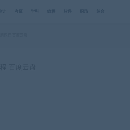
会计
考证
学科
编程
软件
职场
综合
3期课程 百度云盘
课程 百度云盘