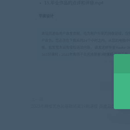
15.毕业作品的点评和评级.mp4
平面设计
本站资源由用户自发贡献，均为用户分享的网盘链接，仅
户自负。您必须在下载后的24个小时之内，从您的电脑中
版。如发现本站有侵权违法内容， 请发送邮件至 haoke-36
365好课网
»
2022年青团子古风场景第3期课程 百度云盘
上一篇
2023年顾佳艺色彩基础班第19期课程 百度云盘