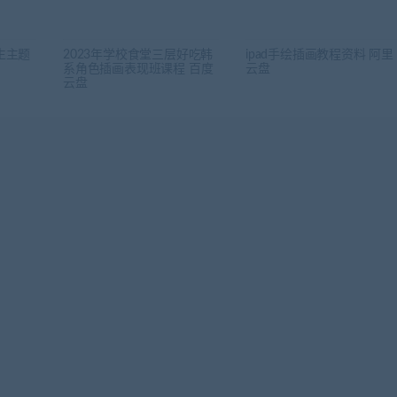
生主题
2023年学校食堂三层好吃韩
ipad手绘插画教程资料 阿里
系角色插画表现班课程 百度
云盘
云盘