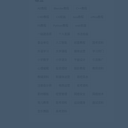
标签
AE教程
Blender教程
C++教程
C4D教程
CG绘画
Java教程
office教程
PS教程
Python教程
web前端
一级建造师
个人发展
书法绘画
事业单位
人工智能
创富教程
国考资料
外语学习
大学课程
媒体运营
学习窍门
小学数学
小学语文
平面设计
引流推广
心理催眠
投资理财
摄影教程
教师资料
教辅资料
新媒体运营
易经风水
注册会计师
电商运营
省考资料
素材模板
经营管理
网络安全
网络技术
育儿教育
软考资料
运动健身
面试资料
音乐舞蹈
高考资料