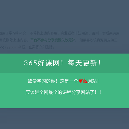
限用于学习和研究，不得将上述内容用于商业或者非法用途，否则一切后果请用
彻底删除上述内容。
平台不参与分享资源失效无补
。 如果喜欢该资源请支持正
5@qq.com 举报，查实将立刻删除。
365好课网！每天更新！
致爱学习的你！这是一个
宝藏
网站！
应该是全网最全的课程分享网站了！！
下一
大学期末速成课合集 阿里云