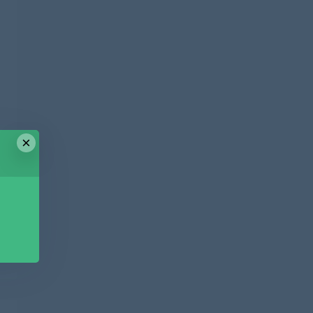
×
篇
盘