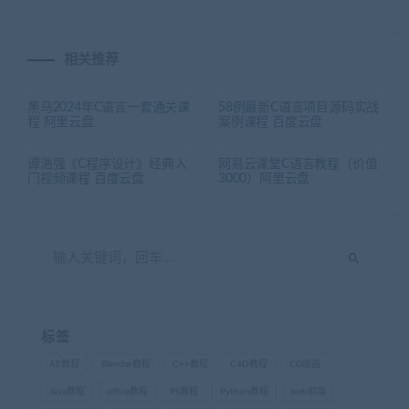
相关推荐
黑马2024年C语言一套通关课
58例最新C语言项目源码实战
程 阿里云盘
案例课程 百度云盘
谭浩强《C程序设计》经典入
网易云课堂C语言教程（价值
门视频课程 百度云盘
3000）阿里云盘
标签
AE教程
Blender教程
C++教程
C4D教程
CG绘画
Java教程
office教程
PS教程
Python教程
web前端