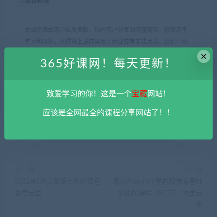
C语言教程
本站资源由用户自发贡献，均为用户分享的网盘链接，仅限用于
学习和研究，不得将上述内容用于商业或者非法用途，否则一切
后果请用户自负。您必须在下载后的24个小时之内，从您的电脑
×
365好课网！每天更新！
中彻底删除上述内容。
平台不参与分享资源失效无补
。 如果喜欢
该资源请支持正版。如发现本站有侵权违法内容， 请发送邮件至
haoke-365@qq.com 举报，查实将立刻删除。
致爱学习的你！这是一个
宝藏
网站！
365好课网
»
尚硅谷2024年宋红康C语言精讲课程 百度云盘
应该是全网最全的课程分享网站了！！
上一篇
下一篇
2022年UX交互设计系统课程
恩培Python计算机视觉零基础
百度云盘
到进阶课程（81节） 阿里云
盘