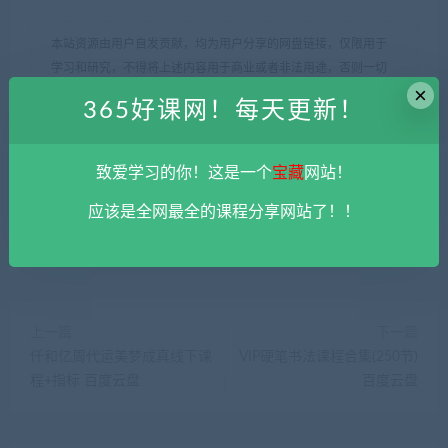
本站资源由用户自发贡献，均为用户分享的网盘链接，仅限用于
学习和研究，不得将上述内容用于商业或者非法用途，否则一切
×
后果请用户自负。您必须在下载后的24个小时之内，从您的电脑
365好课网！每天更新！
中彻底删除上述内容。
平台不参与分享资源失效无补
。 如果喜欢
该资源请支持正版。如发现本站有侵权违法内容， 请发送邮件至
haoke-365@qq.com 举报，查实将立刻删除。
致爱学习的你！这是一个
宝藏
网站！
365好课网
»
林新象开盘八法视频课程+讲义 百度云盘
应该是全网最全的课程分享网站了！！
上一篇
下一篇
仟和亿周代运美梦成真线下课
VIP硬笔书法课程合集(250节)
程+指标 百度云盘
百度云盘