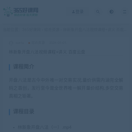
登录
当前位置：
365好课网
综合资源
林新象开盘八法视频课程+讲义 百度云盘
>
>
xuetu
综合资源
2024-05-05
林新象开盘八法视频课程+讲义 百度云盘
课程简介
开盘八法是古今中外唯一对交易实况,量价供需内涵完全解
码之首创，发行至今是全世界唯一解开量价结构,多空交易
真相之钜著。
课程目录
林新象开盘八法（一）.mp4