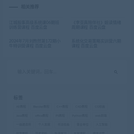
相关推荐
江城股事高级系统课06期班
《李亚真陪伴社》姐读情绪
训练营课程 百度云盘
周期课程 百度云盘
2024年7月刘煦然第172期小
系统化交易策略实训营六期
牛特训营课程 百度云盘
课程 百度云盘
标签
AE教程
Blender教程
C++教程
C4D教程
CG绘画
Java教程
office教程
PS教程
Python教程
web前端
一级建造师
个人发展
书法绘画
事业单位
人工智能
创富教程
国考资料
外语学习
大学课程
媒体运营