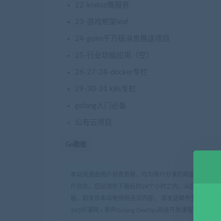
22-kratos微服务
23-游戏框架leaf
24-goim千万级消息推送项目
25-行业功能应用（空）
26-27-28-docker专栏
29-30-31 k8s专栏
golang入门必备
公有云项目
Go教程
本站资源由用户自发贡献，均为用户分享的网盘链接，仅
户自负。您必须在下载后的24个小时之内，从您的电脑中
版。如发现本站有侵权违法内容， 请发送邮件至 haoke-36
365好课网
»
零声Golang DevOps高级开发课程 阿里云盘