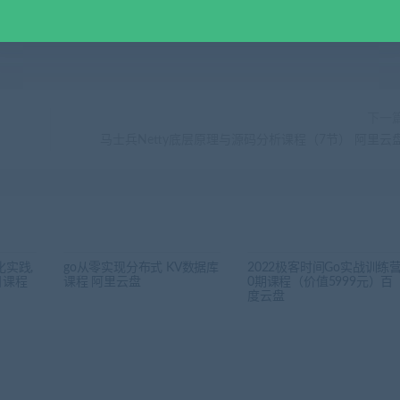
下一
马士兵Netty底层原理与源码分析课程（7节） 阿里云
化实践,
go从零实现分布式 KV数据库
2022极客时间Go实战训练
目课程
课程 阿里云盘
0期课程（价值5999元）百
度云盘