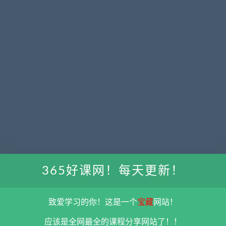
365好课网！每天更新！
限用于学习和研究，不得将上述内容用于商业或者非法用途，否则一切后果请用
彻底删除上述内容。
平台不参与分享资源失效无补
。 如果喜欢该资源请支持正
致爱学习的你！这是一个
宝藏
网站！
5@qq.com 举报，查实将立刻删除。
应该是全网最全的课程分享网站了！！