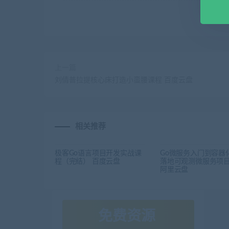
上一篇
刘倩普拉提核心床打造小蛮腰课程 百度云盘
相关推荐
极客Go语言项目开发实战课
Go微服务入门到容器
程（完结） 百度云盘
落地可观测微服务项
阿里云盘
免费资源