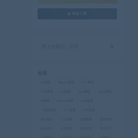
网盘下载
标签
AE教程
Blender教程
C++教程
C4D教程
CG绘画
Java教程
office教程
PS教程
Python教程
web前端
一级建造师
个人发展
书法绘画
事业单位
人工智能
创富教程
国考资料
外语学习
大学课程
媒体运营
学习窍门