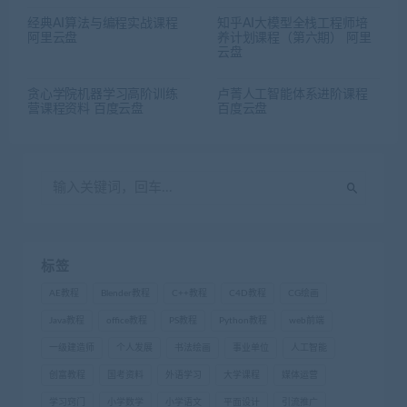
经典AI算法与编程实战课程
知乎AI大模型全栈工程师培
阿里云盘
养计划课程（第六期） 阿里
云盘
贪心学院机器学习高阶训练
卢菁人工智能体系进阶课程
营课程资料 百度云盘
百度云盘
标签
AE教程
Blender教程
C++教程
C4D教程
CG绘画
Java教程
office教程
PS教程
Python教程
web前端
一级建造师
个人发展
书法绘画
事业单位
人工智能
创富教程
国考资料
外语学习
大学课程
媒体运营
学习窍门
小学数学
小学语文
平面设计
引流推广