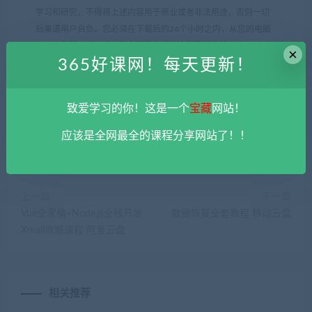
学习和研究，不得将上述内容用于商业或者非法用途，否则一切
后果请用户自负。您必须在下载后的24个小时之内，从您的电脑
中彻底删除上述内容。
平台不参与分享资源失效无补
。 如果喜欢
×
365好课网！每天更新！
该资源请支持正版。如发现本站有侵权违法内容， 请发送邮件至
haoke-365@qq.com 举报，查实将立刻删除。
365好课网
»
浙江大学研究生机器学习课程（61节） 阿里云盘
致爱学习的你！这是一个
宝藏
网站！
应该是全网最全的课程分享网站了！！
上一篇
下一篇
Vue全家桶+Node.js全栈开发
数据恢复全套教程 移动云盘
Xmall商城课程 阿里云盘
相关推荐