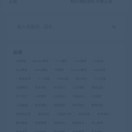
云盘
程班课程资料 阿里云盘
标签
AE教程
Blender教程
C++教程
C4D教程
CG绘画
Java教程
office教程
PS教程
Python教程
web前端
一级建造师
个人发展
书法绘画
事业单位
人工智能
创富教程
国考资料
外语学习
大学课程
媒体运营
学习窍门
小学数学
小学语文
平面设计
引流推广
心理催眠
投资理财
摄影教程
教师资料
教辅资料
新媒体运营
易经风水
注册会计师
电商运营
省考资料
素材模板
经营管理
网络安全
网络技术
育儿教育