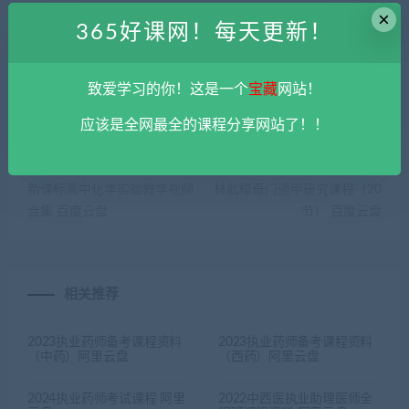
×
haoke-365@qq.com 举报，查实将立刻删除。
365好课网！每天更新！
365好课网
»
2024中西药全家桶课程合集 百度云盘
致爱学习的你！这是一个
宝藏
网站！
应该是全网最全的课程分享网站了！！
上一篇
下一篇
新课标高中化学实验教学视频
林武樟奇门遁甲研究课程（20
合集 百度云盘
节） 百度云盘
相关推荐
2023执业药师备考课程资料
2023执业药师备考课程资料
（中药）阿里云盘
（西药）阿里云盘
2024执业药师考试课程 阿里
2022中西医执业助理医师全