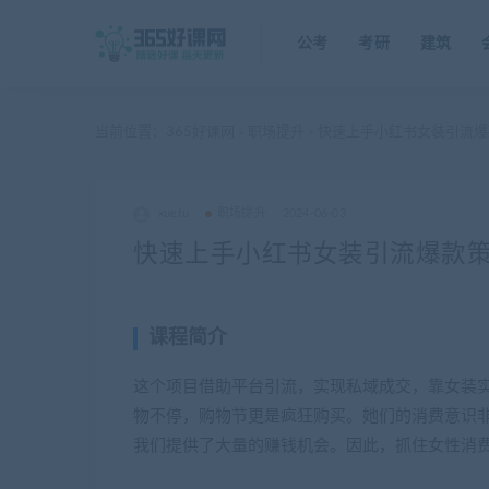
公考
考研
建筑
当前位置：
365好课网
职场提升
快速上手小红书女装引流爆
>
>
xuetu
职场提升
2024-06-03
快速上手小红书女装引流爆款策
课程简介
这个项目借助平台引流，实现私域成交，靠女装
物不停，购物节更是疯狂购买。她们的消费意识
我们提供了大量的赚钱机会。因此，抓住女性消