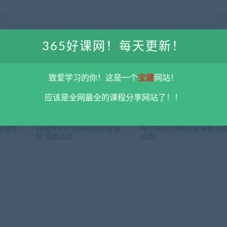
365好课网！每天更新！
下一
新手装修避坑2.0课程(55节) 百度云
致爱学习的你！这是一个
宝藏
网站！
应该是全网最全的课程分享网站了！！
板课程
抖音快手小程序项目打造课
AI+内容写作特训营课程 百
程 百度云盘
云盘