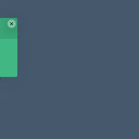
×
篇
盘
度