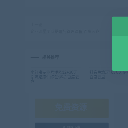
上一篇
企业流量团队搭建与管理课程 百度云盘
相关推荐
小红书专业号矩阵12+30天
抖音鱼塘玩法3.0天花
引流陪跑训练营课程 百度云
百度云盘
盘
免费资源
网盘下载