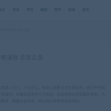
会计
考证
学科
编程
软件
职场
综合
款策略课程 百度云盘
略课程 百度云盘
实现收入过万。不可否认，市场上消费主力军是女性，她们平时购
非常强烈，对美的追求也十分明显，这就使得女装销量异常高，为
费需求，把握女装市场，将为我们带来更多的商机。