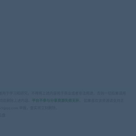
限用于学习和研究，不得将上述内容用于商业或者非法用途，否则一切后果请用
彻底删除上述内容。
平台不参与分享资源失效无补
。 如果喜欢该资源请支持正
5@qq.com 举报，查实将立刻删除。
云盘