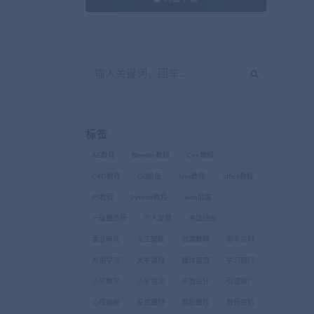
标签
AE教程
Blender教程
C++教程
C4D教程
CG绘画
Java教程
office教程
PS教程
Python教程
web前端
一级建造师
个人发展
书法绘画
事业单位
人工智能
创富教程
国考资料
外语学习
大学课程
媒体运营
学习窍门
小学数学
小学语文
平面设计
引流推广
心理催眠
投资理财
摄影教程
教师资料