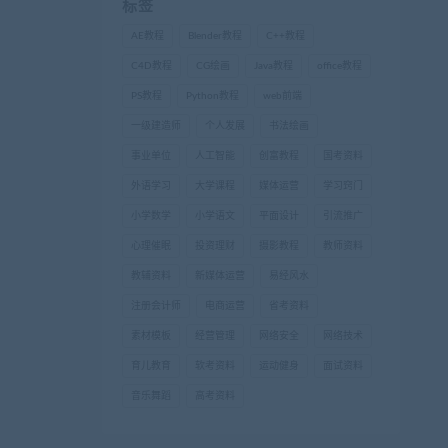
标签
AE教程
Blender教程
C++教程
C4D教程
CG绘画
Java教程
office教程
PS教程
Python教程
web前端
一级建造师
个人发展
书法绘画
事业单位
人工智能
创富教程
国考资料
外语学习
大学课程
媒体运营
学习窍门
小学数学
小学语文
平面设计
引流推广
心理催眠
投资理财
摄影教程
教师资料
教辅资料
新媒体运营
易经风水
注册会计师
电商运营
省考资料
素材模板
经营管理
网络安全
网络技术
育儿教育
软考资料
运动健身
面试资料
音乐舞蹈
高考资料