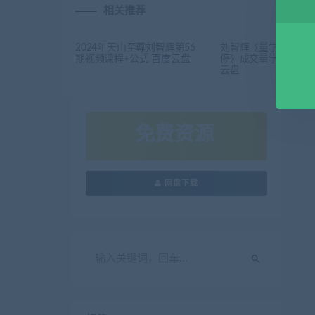
相关推荐
2024年天山至尊刘智辉第56
刘智辉《量学识庄·伏
期视频课程+公式 百度云盘
停》成交量学1-7段课
云盘
免费资源
网盘下载