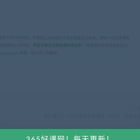
限用于学习和研究，不得将上述内容用于商业或者非法用途，否则一切后果请用
彻底删除上述内容。
平台不参与分享资源失效无补
。 如果喜欢该资源请支持正
5@qq.com 举报，查实将立刻删除。
下一
博士缠论从小白到高手全套课程（50节） 百度云
365好课网！每天更新！