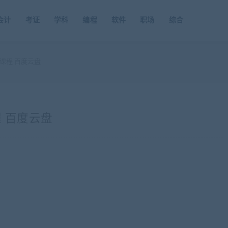
会计
考证
学科
编程
软件
职场
综合
课程 百度云盘
 百度云盘