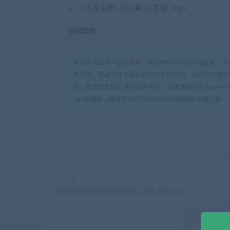
4.大金融家-日内高频-答疑 .mp4
投资理财
本站资源由用户自发贡献，均为用户分享的网盘链接，仅
户自负。您必须在下载后的24个小时之内，从您的电脑中
版。如发现本站有侵权违法内容， 请发送邮件至 haoke-36
365好课网
»
期货大金日内短线炒单培训课程 百度云盘
上一篇
陈皓奇点财道高级网络培训课程 百度云盘