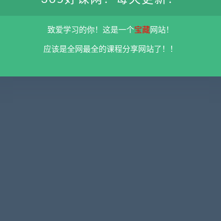
致爱学习的你！这是一个
宝藏
网站！
击涨
冯雅丽2024庄影婀娜第6期
陈辉狙击涨停板战法课程（
程 百度
课程正课系统课+收评 百度
节） 百度云盘
应该是全网最全的课程分享网站了！！
云盘