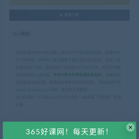
网盘下载
Java教程
本站资源由用户自发贡献，均为用户分享的网盘链接，仅限用于
学习和研究，不得将上述内容用于商业或者非法用途，否则一切
后果请用户自负。您必须在下载后的24个小时之内，从您的电脑
中彻底删除上述内容。
平台不参与分享资源失效无补
。 如果喜欢
该资源请支持正版。如发现本站有侵权违法内容， 请发送邮件至
haoke-365@qq.com 举报，查实将立刻删除。
365好课网
»
小马哥Java分布式训练营1-4期课程（完整版） 百度
云盘
×
365好课网！每天更新！