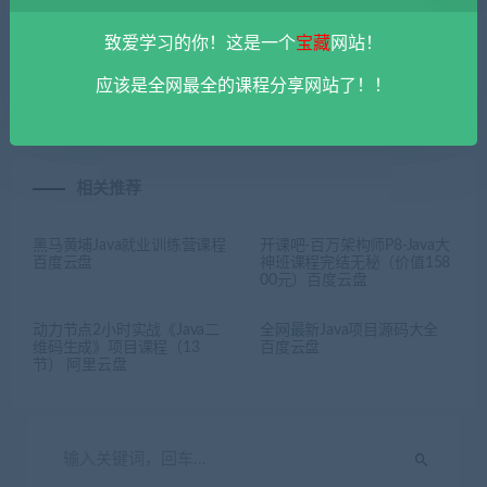
上一篇
下一篇
致爱学习的你！这是一个
宝藏
网站！
华为Linux认证工程师课程 百
2024全新版操作系统入门与
应该是全网最全的课程分享网站了！！
度云盘
实践课程 百度云盘
相关推荐
黑马黄埔Java就业训练营课程
开课吧-百万架构师P8-Java大
百度云盘
神班课程完结无秘（价值158
00元）百度云盘
动力节点2小时实战《Java二
全网最新Java项目源码大全
维码生成》项目课程（13
百度云盘
节） 阿里云盘