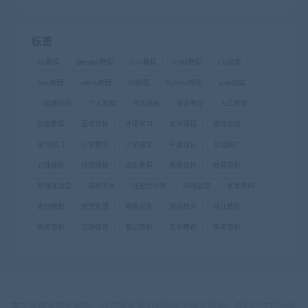
标签
AE教程
Blender教程
C++教程
C4D教程
CG绘画
Java教程
office教程
PS教程
Python教程
web前端
一级建造师
个人发展
书法绘画
事业单位
人工智能
创富教程
国考资料
外语学习
大学课程
媒体运营
学习窍门
小学数学
小学语文
平面设计
引流推广
心理催眠
投资理财
摄影教程
教师资料
教辅资料
新媒体运营
易经风水
注册会计师
电商运营
省考资料
素材模板
经营管理
网络安全
网络技术
育儿教育
软考资料
运动健身
面试资料
音乐舞蹈
高考资料
本站资源来源于网络，仅供参考学习请勿用于商业用途，否则产生的一切