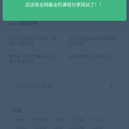
应该是全网最全的课程分享网站了！！
相关推荐
黄帝内经精华养生课程（28
产后修复精准重塑系统课程
讲） 阿里云盘
百度云盘
魏文彬《祛除顽痹一贴灵》
滋补药膳大全 百度云盘
课程 百度云盘
标签
AE教程
Blender教程
C++教程
C4D教程
CG绘画
Java教程
office教程
PS教程
Python教程
web前端