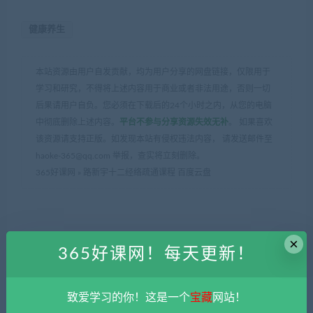
健康养生
本站资源由用户自发贡献，均为用户分享的网盘链接，仅限用于
学习和研究，不得将上述内容用于商业或者非法用途，否则一切
后果请用户自负。您必须在下载后的24个小时之内，从您的电脑
中彻底删除上述内容。
平台不参与分享资源失效无补
。 如果喜欢
该资源请支持正版。如发现本站有侵权违法内容， 请发送邮件至
haoke-365@qq.com 举报，查实将立刻删除。
365好课网
»
路新宇十二经络疏通课程 百度云盘
×
365好课网！每天更新！
上一篇
下一篇
跟着龚琳娜学唱歌音频教程
吉他从小白到大神系统教程
致爱学习的你！这是一个
宝藏
网站！
百度云盘
百度云盘