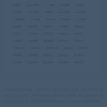
AE教程
Blender教程
C++教程
C4D教程
CG绘画
Java教程
office教程
PS教程
Python教程
web前端
一级建造师
个人发展
书法绘画
事业单位
人工智能
创富教程
国考资料
外语学习
大学课程
媒体运营
学习窍门
小学数学
小学语文
平面设计
引流推广
心理催眠
投资理财
摄影教程
教师资料
教辅资料
新媒体运营
易经风水
注册会计师
电商运营
省考资料
素材模板
经营管理
网络安全
网络技术
育儿教育
软考资料
运动健身
面试资料
音乐舞蹈
高考资料
本站资源来源于网络，仅供参考学习请勿用于商业用途，否则产生的一切
后果由您自行承担，所有资源需在下载后24小时删除。相关资源版权归原
作者或企业所有，如有侵权请邮件联系haoke-365@qq.com删除处理！