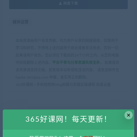
网盘下载
媒体运营
本站资源由用户自发贡献，均为用户分享的网盘链接，仅限用于
学习和研究，不得将上述内容用于商业或者非法用途，否则一切
后果请用户自负。您必须在下载后的24个小时之内，从您的电脑
中彻底删除上述内容。
平台不参与分享资源失效无补
。 如果喜欢
该资源请支持正版。如发现本站有侵权违法内容， 请发送邮件至
haoke-365@qq.com 举报，查实将立刻删除。
365好课网
»
手机短视频Vlog拍摄与剪辑实操课程 百度云盘
×
365好课网！每天更新！
上一篇
下一篇
抖音最新无人直播间互粉互赞
个人成长系vlog训练营2期课