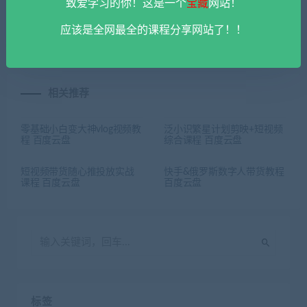
致爱学习的你！这是一个
宝藏
网站！
新玩法基础（一天收益2k+）
程 百度云盘
应该是全网最全的课程分享网站了！！
百度云盘
相关推荐
零基础小白变大神vlog视频教
泛小识繁星计划剪映+短视频
程 百度云盘
综合课程 百度云盘
短视频带货随心推投放实战
快手&俄罗斯数字人带货教程
课程 百度云盘
百度云盘
标签