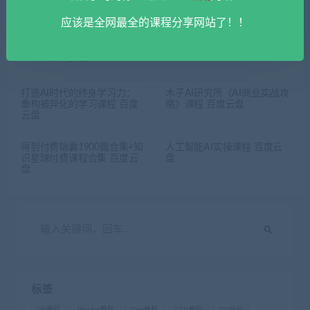
应该是全网最全的课程分享网站了！！
相关推荐
打造AI时代的终身学习力：
木子AI研究所《AI商业实战攻
重构被异化的学习课程 百度
略》课程 百度云盘
云盘
得到付费锦囊1900篇合集+知
人工智能AI实操课程 百度云
识星球付费课程合集 百度云
盘
盘
标签