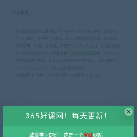
个人发展
本站资源由用户自发贡献，均为用户分享的网盘链接，仅限用于
学习和研究，不得将上述内容用于商业或者非法用途，否则一切
后果请用户自负。您必须在下载后的24个小时之内，从您的电脑
中彻底删除上述内容。
平台不参与分享资源失效无补
。 如果喜欢
该资源请支持正版。如发现本站有侵权违法内容， 请发送邮件至
haoke-365@qq.com 举报，查实将立刻删除。
365好课网
»
咪惹心力攻略普通人必修课程 百度云盘
×
365好课网！每天更新！
上一篇
下一篇
世界精神分析大师系列温尼科
张其成二合一专辑课程（详解
特篇课程 百度云盘
周易+生命智慧） 百度云盘
致爱学习的你！这是一个
宝藏
网站！