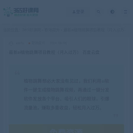
登录
当前位置：
365好课网
职场提升
最新ai植物跳舞项目教程（月入过万） 百度云盘
>
>
xuetu
职场提升
2024-08-08
最新ai植物跳舞项目教程（月入过万） 百度云盘
植物跳舞想必大家没有见过，我们利用ai软
件一键生成植物跳舞视频，再通过一键分发
软件发放各个平台，吸引人们的眼球，引爆
流量池，赚取多重收益，轻松月入过万。