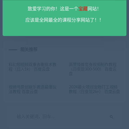
致爱学习的你！这是一个
宝藏
网站！
上一篇
下一篇
抖音小游戏任务项目教程（7
唐僧抽烟恶搞西游记项目教程
应该是全网最全的课程分享网站了！！
天收入5500+） 百度云盘
（日入1000+） 百度云盘
相关推荐
科幻短视频双重去重技术教
高赞怪兽变身视频制作教程
程（日入1k） 百度云盘
（日变现300-500） 百度云
盘
视频号原创娱乐赛道最爆玩
2024最火项目宠物打工视频
法教程 百度云盘
教程（日变现2k+） 百度云盘