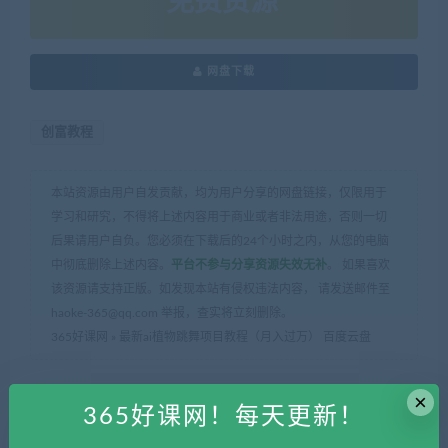
免费资源
网盘下载
创富教程
本站资源由用户自发贡献，均为用户分享的网盘链接，仅限用于
学习和研究，不得将上述内容用于商业或者非法用途，否则一切
后果请用户自负。您必须在下载后的24个小时之内，从您的电脑
中彻底删除上述内容。
平台不参与分享资源失效无补
。 如果喜欢
该资源请支持正版。如发现本站有侵权违法内容， 请发送邮件至
haoke-365@qq.com 举报，查实将立刻删除。
365好课网
»
最新ai植物跳舞项目教程（月入过万） 百度云盘
×
365好课网！每天更新！