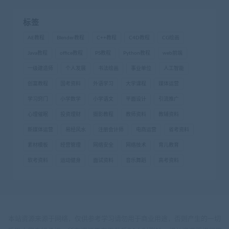
标签
AE教程
Blender教程
C++教程
C4D教程
CG绘画
Java教程
office教程
PS教程
Python教程
web前端
一级建造师
个人发展
书法绘画
事业单位
人工智能
创富教程
国考资料
外语学习
大学课程
媒体运营
学习窍门
小学数学
小学语文
平面设计
引流推广
心理催眠
投资理财
摄影教程
教师资料
教辅资料
新媒体运营
易经风水
注册会计师
电商运营
省考资料
素材模板
经营管理
网络安全
网络技术
育儿教育
软考资料
运动健身
面试资料
音乐舞蹈
高考资料
本站资源来源于网络，仅供参考学习请勿用于商业用途，否则产生的一切