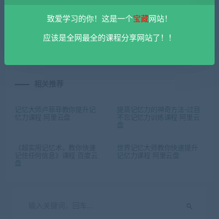
上一篇
下一篇
致爱学习的你！这是一个
宝藏
网站！
2024拼多多运营全攻略课程
好身材练出来精品健身课程
应该是全网最全的课程分享网站了！！
百度云盘
百度云盘
相关推荐
记忆大师卢菲菲教你提升记
提高记忆力的神奇方法-过目
忆力课程 阿里云盘
不忘记忆力训练课程 阿里云
盘
《超实用记忆术，教你快速
世界记忆大师教你快速提升
记住任何信息》课程 百度云
记忆力课程 阿里云盘
盘