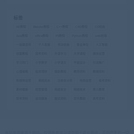
标签
AE教程
Blender教程
C++教程
C4D教程
CG绘画
Java教程
office教程
PS教程
Python教程
web前端
一级建造师
个人发展
书法绘画
事业单位
人工智能
创富教程
国考资料
外语学习
大学课程
媒体运营
学习窍门
小学数学
小学语文
平面设计
引流推广
心理催眠
投资理财
摄影教程
教师资料
教辅资料
新媒体运营
易经风水
注册会计师
电商运营
省考资料
素材模板
经营管理
网络安全
网络技术
育儿教育
软考资料
运动健身
面试资料
音乐舞蹈
高考资料
本站资源来源于网络，仅供参考学习请勿用于商业用途，否则产生的一切