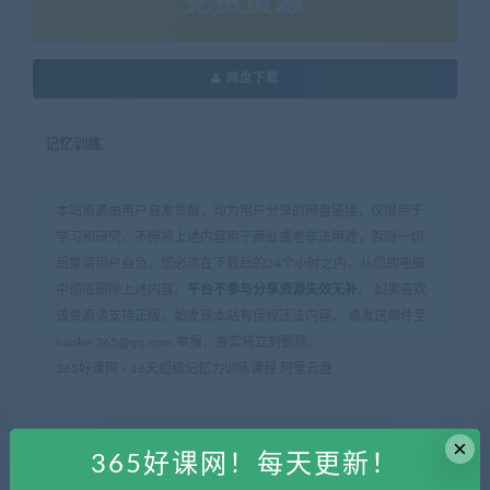
免费资源
网盘下载
记忆训练
本站资源由用户自发贡献，均为用户分享的网盘链接，仅限用于
学习和研究，不得将上述内容用于商业或者非法用途，否则一切
后果请用户自负。您必须在下载后的24个小时之内，从您的电脑
中彻底删除上述内容。
平台不参与分享资源失效无补
。 如果喜欢
该资源请支持正版。如发现本站有侵权违法内容， 请发送邮件至
haoke-365@qq.com 举报，查实将立刻删除。
365好课网
»
16天超级记忆力训练课程 阿里云盘
×
365好课网！每天更新！