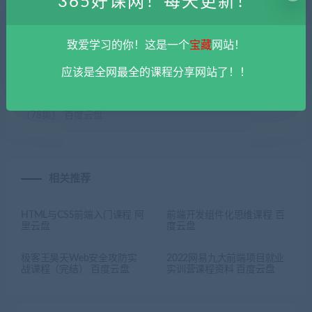
365好课网！每天更新！
致爱学习的你！这是一个
宝藏
网站！
上一篇
下一篇
应该是全网最全的课程分享网站了！！
天赢居赢家学堂2024年-2024
算法与数据结构高手养成特训
年8月交易实战特训营课程
课程 阿里云盘
（78集） 百度云盘
相关推荐
HTML与CSS前端入门课程 阿
前端开发组件化思维课程 百
里云盘
度云盘
极客王昊天Web安全攻防实
2022网易九大前端项目就业
战课程（完结） 百度云盘
实训营课程资料 百度云盘