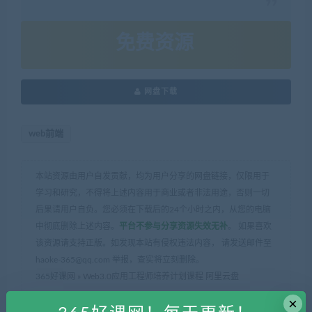
免费资源
网盘下载
web前端
本站资源由用户自发贡献，均为用户分享的网盘链接，仅限用于
学习和研究，不得将上述内容用于商业或者非法用途，否则一切
后果请用户自负。您必须在下载后的24个小时之内，从您的电脑
中彻底删除上述内容。
平台不参与分享资源失效无补
。 如果喜欢
该资源请支持正版。如发现本站有侵权违法内容， 请发送邮件至
haoke-365@qq.com 举报，查实将立刻删除。
365好课网
»
Web3.0应用工程师培养计划课程 阿里云盘
×