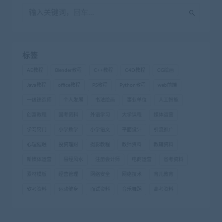
标签
AE教程
Blender教程
C++教程
C4D教程
CG绘画
Java教程
office教程
PS教程
Python教程
web前端
一级建造师
个人发展
书法绘画
事业单位
人工智能
创富教程
国考资料
外语学习
大学课程
媒体运营
学习窍门
小学数学
小学语文
平面设计
引流推广
心理催眠
投资理财
摄影教程
教师资料
教辅资料
新媒体运营
易经风水
注册会计师
电商运营
省考资料
素材模板
经营管理
网络安全
网络技术
育儿教育
软考资料
运动健身
面试资料
音乐舞蹈
高考资料