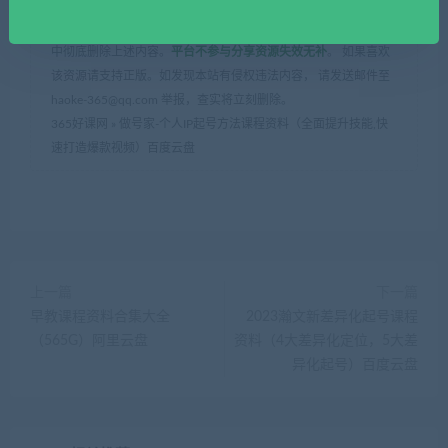
学习和研究，不得将上述内容用于商业或者非法用途，否则一切
后果请用户自负。您必须在下载后的24个小时之内，从您的电脑
中彻底删除上述内容。
平台不参与分享资源失效无补
。 如果喜欢
该资源请支持正版。如发现本站有侵权违法内容， 请发送邮件至
haoke-365@qq.com 举报，查实将立刻删除。
365好课网
»
做号家-个人IP起号方法课程资料（全面提升技能,快
速打造爆款视频）百度云盘
上一篇
下一篇
早教课程资料合集大全
2023瀚文新差异化起号课程
（565G）阿里云盘
资料（4大差异化定位，5大差
异化起号）百度云盘