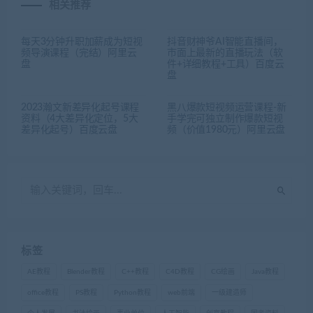
相关推荐
每天3分钟升职加薪成为短视
抖音财神爷AI智能直播间，
频导演课程（完结）阿里云
市面上最新的直播玩法（软
盘
件+详细教程+工具）百度云
盘
2023瀚文新差异化起号课程
黑八爆款短视频运营课程-新
资料（4大差异化定位，5大
手学完可独立制作爆款短视
差异化起号）百度云盘
频（价值1980元）阿里云盘
标签
AE教程
Blender教程
C++教程
C4D教程
CG绘画
Java教程
office教程
PS教程
Python教程
web前端
一级建造师