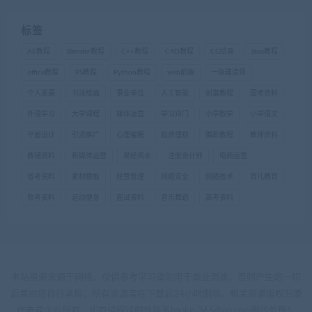
标签
AE教程
Blender教程
C++教程
C4D教程
CG绘画
Java教程
office教程
PS教程
Python教程
web前端
一级建造师
个人发展
书法绘画
事业单位
人工智能
创富教程
国考资料
外语学习
大学课程
媒体运营
学习窍门
小学数学
小学语文
平面设计
引流推广
心理催眠
投资理财
摄影教程
教师资料
教辅资料
新媒体运营
易经风水
注册会计师
电商运营
省考资料
素材模板
经营管理
网络安全
网络技术
育儿教育
软考资料
运动健身
面试资料
音乐舞蹈
高考资料
本站资源来源于网络，仅供参考学习请勿用于商业用途，否则产生的一切
后果由您自行承担，所有资源需在下载后24小时删除。相关资源版权归原
作者或企业所有，如有侵权请邮件联系haoke-365@qq.com删除处理！