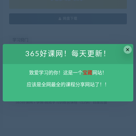
网盘下载
学习窍门
×
365好课网！每天更新！
本站资源由用户自发贡献，均为用户分享的网盘链接，仅限用于
学习和研究，不得将上述内容用于商业或者非法用途，否则一切
致爱学习的你！这是一个
宝藏
网站！
后果请用户自负。您必须在下载后的24个小时之内，从您的电脑
中彻底删除上述内容。
平台不参与分享资源失效无补
。 如果喜欢
应该是全网最全的课程分享网站了！！
该资源请支持正版。如发现本站有侵权违法内容， 请发送邮件至
haoke-365@qq.com 举报，查实将立刻删除。
365好课网
»
李倩-高效学习训练营课程（12讲）百度云盘