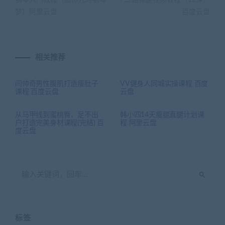
钢琴入门教程（圆你儿时钢琴
十二路谭腿视频教程（12课）
梦）阿里云盘
百度云盘
相关推荐
闫帅奇男性腹肌打造瘦肚子
VV健身人同城实操课程 百度
课程 百度云盘
云盘
从马甲线到蜜桃臀，足不出
韩小四14天瘦腿直腿计划课
户打造完美身材课程(完结) 百
程 阿里云盘
度云盘
标签