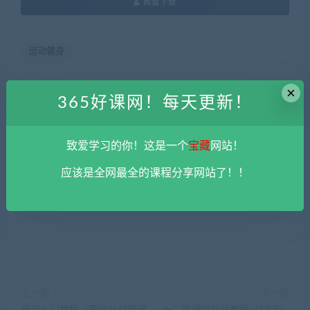
网盘下载
运动健身
×
本站资源由用户自发贡献，均为用户分享的网盘链接，仅限用于
365好课网！每天更新！
学习和研究，不得将上述内容用于商业或者非法用途，否则一切
后果请用户自负。您必须在下载后的24个小时之内，从您的电脑
中彻底删除上述内容。
平台不参与分享资源失效无补
。 如果喜欢
致爱学习的你！这是一个
宝藏
网站！
该资源请支持正版。如发现本站有侵权违法内容， 请发送邮件至
应该是全网最全的课程分享网站了！！
haoke-365@qq.com 举报，查实将立刻删除。
365好课网
»
一介粗人-健身房入门计划（完结）百度云盘
上一篇
下一篇